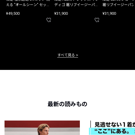
える "オールシーン" セット
ディゴ 裾リブイージーパン
裾リブイージーパン
アップ
ツ
¥49,500
¥31,900
¥31,900
すべて見る
最新の読みもの