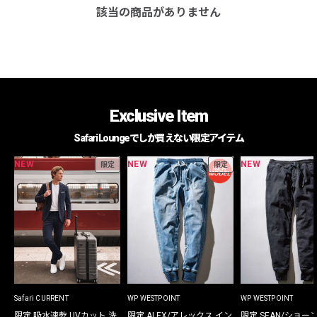
該当の商品がありません
Exclusive Item
Safari Loungeでしか買えない限定アイテム
NEW
NEW
NEW
限定
限定
Safari CURRENT
WP WESTPOINT
WP WESTPOINT
限定 吸水速乾 UVカット 洗
限定 ALEX/アレックス イン
限定 SEAN/ショー