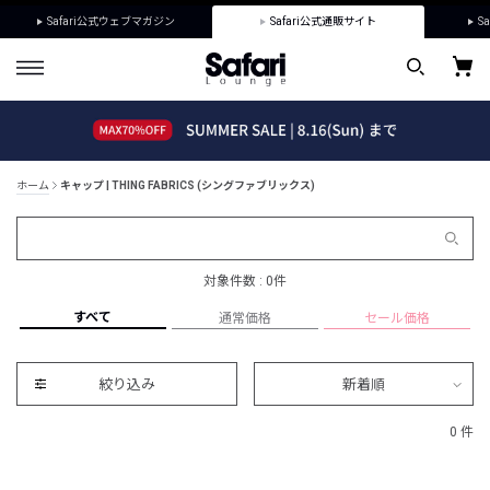
Safari公式ウェブマガジン
Safari公式通販サイト
Sa
ホーム
キャップ | THING FABRICS (シングファブリックス)
対象件数 : 0件
すべて
通常価格
セール価格
絞り込み
新着順
0 件