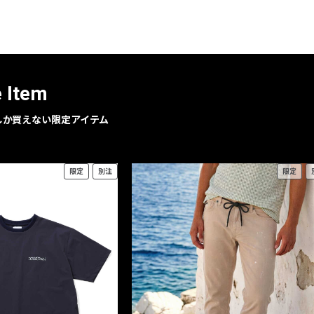
レコメンドアイテム
ピックアップアイテム
フォーカスブランド
セールおすすめアイテム
e Item
人気アイテム TOP 15
geでしか買えない限定アイテム
限定
別注
限定