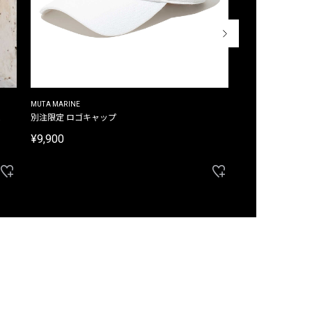
MUTA MARINE
CROSSLEY
ム
別注限定 ロゴキャップ
別注限定 ノースリ
¥9,900
¥8,580
40%OFF