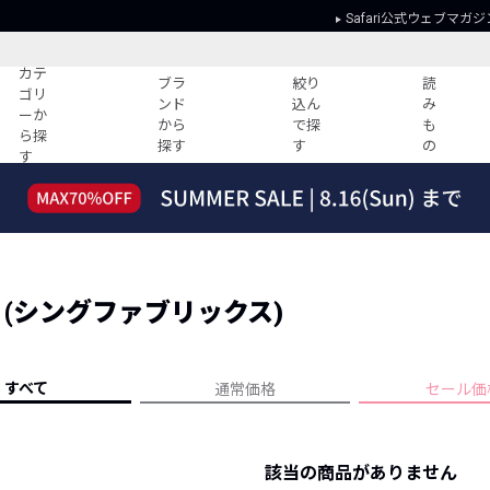
Safari公式ウェブマガジ
カテ
ブラ
絞り
読
ゴリ
ンド
込ん
み
ーか
から
で探
も
ら探
探す
す
の
す
読みもの
ガイド
ー
すべての記事
ショッピング
2026年のイチオシTシャツ！
初めての方
“WP”のイージーパンツを徹底解説&コ
Club Safari
ーデ紹介
ICS (シングファブリックス)
よくある質問
HOTなコーデ TOP20
会社概要
ディネート
新ブランドご紹介！
会員利用規約
すべて
通常価格
セール価
人気記事ランキング
プライバシー
バイヤーズ レコメンド
特定商取引に
今週の別注アイテム
該当の商品がありません
ウィークリーコーデ