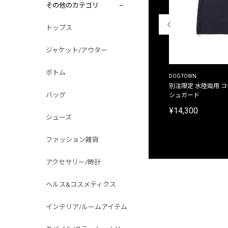
その他のカテゴリ
トップス
ジャケット/アウター
ボトム
THE DUFFER OF ST.GEORGE
DOGTOWN
別注限定 ピグメントダイ バックプリント サーフ
別注限定 水陸両用 
バッグ
プリントTシャツ
シュガード
¥9,900
¥14,300
シューズ
ファッション雑貨
アクセサリー/時計
ヘルス&コスメティクス
インテリア/ルームアイテム