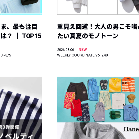
いま、最も注目
重見え回避！大人の男こそ嗜
？ ｜ TOP15
たい真夏のモノトーン
NEW
2026.08.06
30~8/5
WEEKLY COORDINATE vol.240