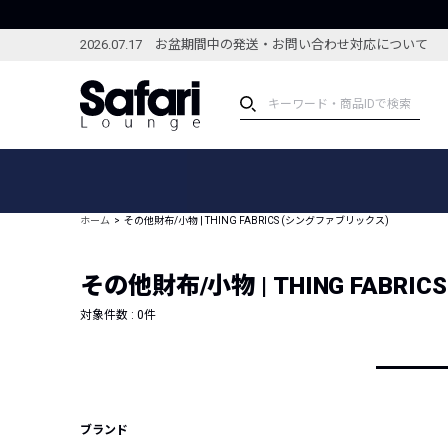
2026.07.17 お盆期間中の発送・お問い合わせ対応について
アイテム
スペシャル
カテゴリーから探す
スペシャルフィーチャ
ホーム
その他財布/小物 | THING FABRICS (シングファブリックス)
ブランドから探す
特集記事
絞り込んで探す
その他財布/小物 | THING FABR
新着アイテム
コーディネート
編集部のおすすめアイテム
対象件数 :
0
件
編集部のおすすめコー
ランキング
雑誌・カタログ掲載アイテム
セール
ブランド