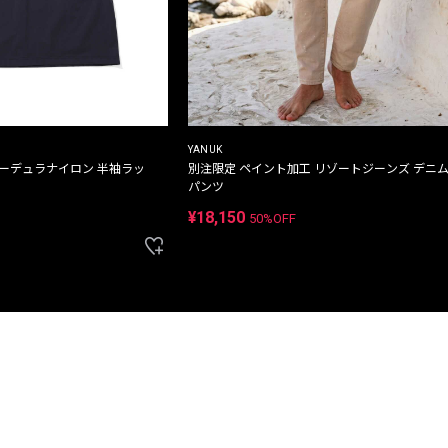
YANUK
コーデュラナイロン 半袖ラッ
別注限定 ペイント加工 リゾートジーンズ デニ
パンツ
¥18,150
50%OFF