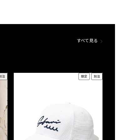
すべて見る
別注
限定
別注