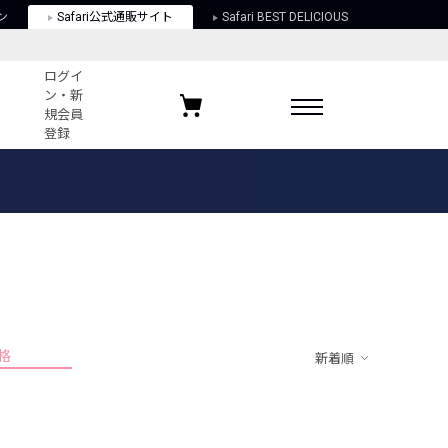
ン
Safari公式通販サイト
Safari BEST DELICIOUS
ログイ
ン・新
規会員
登録
ログイン・新規会員登録
お気に入りアイテム
ガイド
お気に入りブランド
お気に入り記事
最近チェックしたアイテム
格
新着順
ポリシー
関する法律