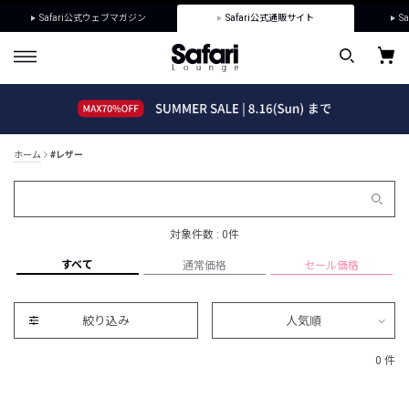
Safari公式ウェブマガジン
Safari公式通販サイト
Sa
ホーム
#レザー
対象件数 : 0件
すべて
通常価格
セール価格
絞り込み
人気順
0 件