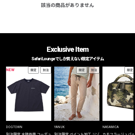
該当の商品がありません
Exclusive Item
Safari Loungeでしか買えない限定アイテム
NEW
限定
別注
限定
別注
限定
DOGTOWN
YANUK
NASAMICA
別注限定 水陸両用 コーデュ
別注限定 ペイント加工 リゾ
カモフラージュパイ