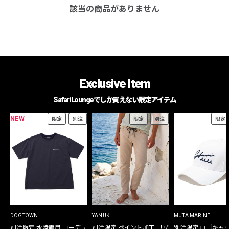
該当の商品がありません
Exclusive Item
Safari Loungeでしか買えない限定アイテム
NEW
限定
別注
限定
別注
限定
DOGTOWN
YANUK
MUTA MARINE
別注限定 水陸両用 コーデュ
別注限定 ペイント加工 リゾ
別注限定 ロゴキャ