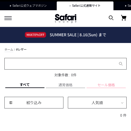
Safari公式ウェブマガジン
Safari公式通販サイト
Sa
ホーム
#レザー
対象件数 : 0件
すべて
通常価格
セール価格
絞り込み
人気順
0 件