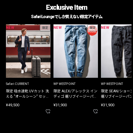
Exclusive Item
Safari Loungeでしか買えない限定アイテム
NEW
NEW
NEW
限定
限定
Safari CURRENT
WP WESTPOINT
WP WESTPOINT
限定 吸水速乾 UVカット 洗
限定 ALEX/アレックス イン
限定 SEAN/ショー
える "オールシーン" セット
ディゴ 裾リブイージーパン
裾リブイージーパン
アップ
ツ
¥49,500
¥31,900
¥31,900