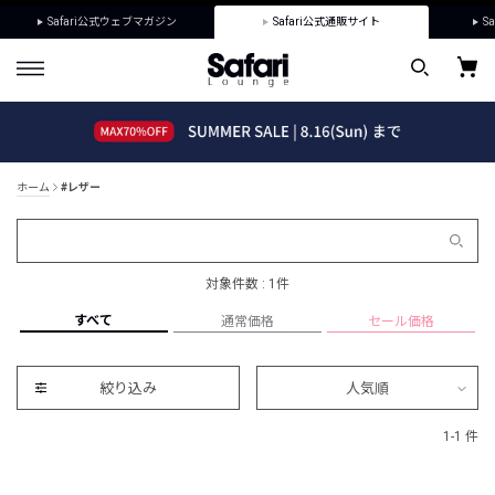
Safari公式ウェブマガジン
Safari公式通販サイト
Sa
ホーム
#レザー
対象件数 : 1件
すべて
通常価格
セール価格
絞り込み
人気順
1-1 件