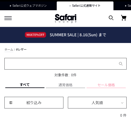
Safari公式ウェブマガジン
Safari公式通販サイト
Sa
ホーム
#レザー
対象件数 : 0件
すべて
通常価格
セール価格
絞り込み
人気順
0 件