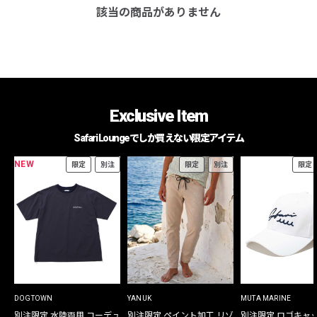
該当の商品がありません
Exclusive Item
Safari Loungeでしか買えない限定アイテム
NEW
限定
別注
限定
別注
限定
DOGTOWN
YANUK
MUTA MARINE
別注限定 水陸両用 コーデュ
別注限定 ペイント加工 リゾ
別注限定 ロゴキャ