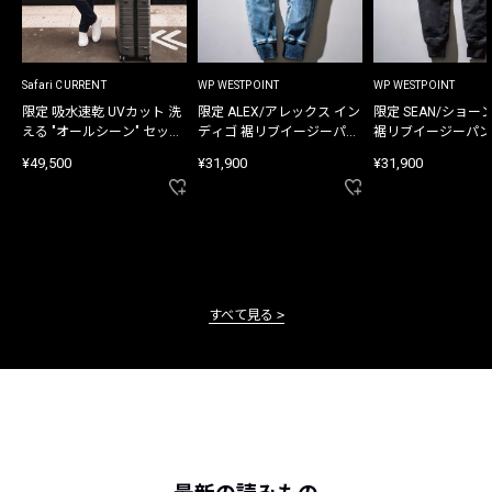
Safari CURRENT
WP WESTPOINT
WP WESTPOINT
限定 吸水速乾 UVカット 洗
限定 ALEX/アレックス イン
限定 SEAN/ショー
える "オールシーン" セット
ディゴ 裾リブイージーパン
裾リブイージーパン
アップ
ツ
¥49,500
¥31,900
¥31,900
すべて見る