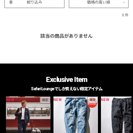
絞り込み
価格の高い順
0 件
該当の商品がありません
Exclusive Item
Safari Loungeでしか買えない限定アイテム
NEW
NEW
NEW
限定
限定