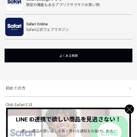
限定の機能もあるアプリでサクサクお買い物
Safari Online
Safari公式ウェブマガジン
よくある質問
初めての方
Club Safariとは
LINE ID連携で欲しい商品を見逃さない！
ショッピングガイド
欲しい商品の買い逃しを防ぐ便利な通知をお届けします。