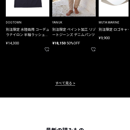
DOGTOWN
YANUK
MUTA MARINE
別注限定 水陸両用 コーデュ
別注限定 ペイント加工 リゾ
別注限定 ロゴキャ
ラナイロン 半袖ラッシュガ
ートジーンズ デニムパンツ
¥9,900
ード
¥14,300
¥18,150
50%OFF
すべて見る