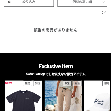
絞り込み
価格の高い順
0 件
該当の商品がありません
Exclusive Item
Safari Loungeでしか買えない限定アイテム
NEW
限定
別注
限定
別注
限定