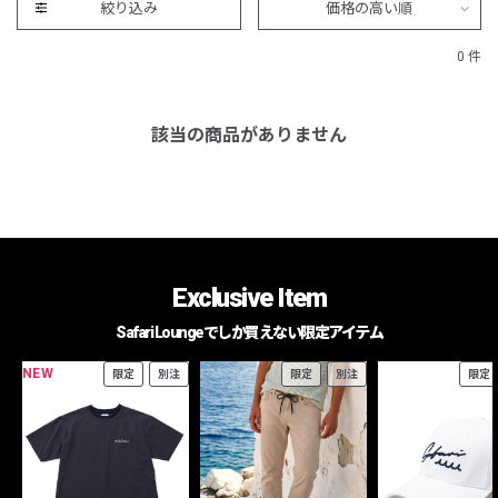
絞り込み
価格の高い順
0 件
該当の商品がありません
Exclusive Item
Safari Loungeでしか買えない限定アイテム
NEW
限定
別注
限定
別注
限定