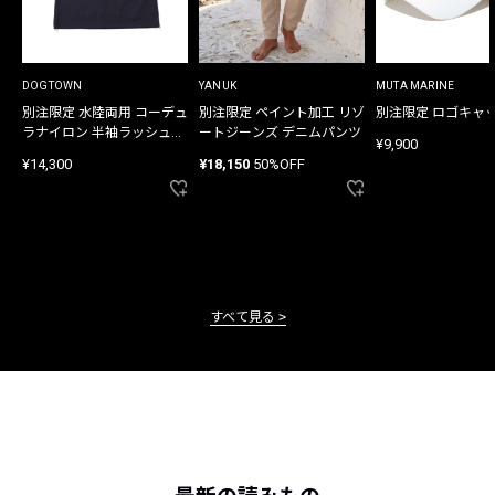
DOGTOWN
YANUK
MUTA MARINE
別注限定 水陸両用 コーデュ
別注限定 ペイント加工 リゾ
別注限定 ロゴキャ
ラナイロン 半袖ラッシュガ
ートジーンズ デニムパンツ
¥9,900
ード
¥14,300
¥18,150
50%OFF
すべて見る