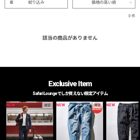
絞り込み
価格の高い順
0 件
該当の商品がありません
Exclusive Item
Safari Loungeでしか買えない限定アイテム
NEW
NEW
NEW
限定
限定