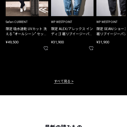
Safari CURRENT
WP WESTPOINT
WP WESTPOINT
限定 吸水速乾 UVカット 洗
限定 ALEX/アレックス イン
限定 SEAN/ショー
える "オールシーン" セット
ディゴ 裾リブイージーパン
裾リブイージーパン
アップ
ツ
¥49,500
¥31,900
¥31,900
すべて見る