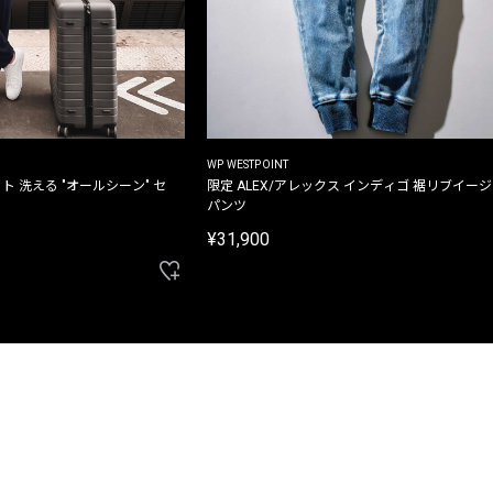
WP WESTPOINT
ト 洗える "オールシーン" セ
限定 ALEX/アレックス インディゴ 裾リブイー
パンツ
¥31,900