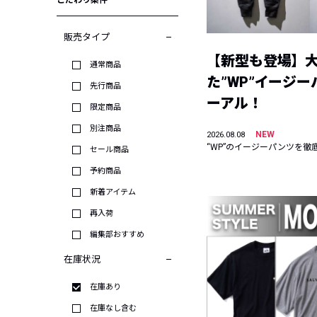
こだわり条件
販売タイプ
【新型も登場】
通常商品
た”WP”イージ
先行商品
ーアル！
限定商品
別注商品
NEW
2026.08.08
“WP”のイージーパンツを徹
セール商品
予約商品
新着アイテム
再入荷
編集部おすすめ
在庫状況
在庫あり
在庫なし含む