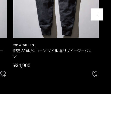
WP WESTPOINT
WP WESTPOINT
ジー
限定 SEAN/ショーン ツイル 裾リブイージーパン
限定 DAVID/デイヴィッド インデ
ツ
イージーパンツ
¥31,900
¥33,000