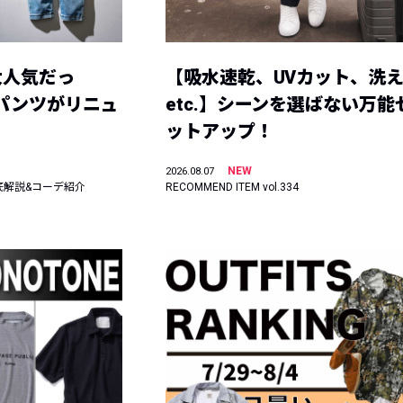
大人気だっ
【吸水速乾、UVカット、洗
ーパンツがリニュ
etc.】シーンを選ばない万能
ットアップ！
NEW
2026.08.07
底解説&コーデ紹介
RECOMMEND ITEM vol.334