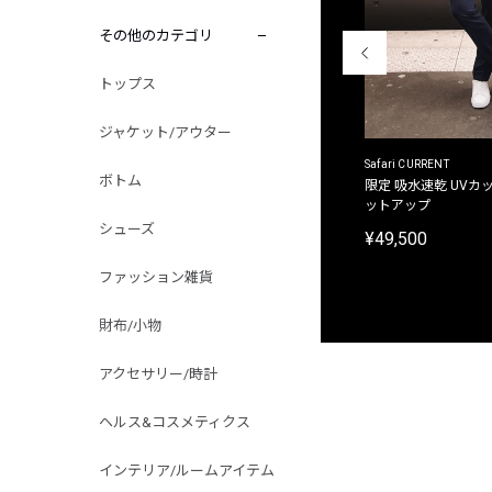
その他のカテゴリ
トップス
ジャケット/アウター
ACANTHUS
Safari CURRENT
ボトム
別注限定 フード付き チェックシャツジャケット
限定 吸水速乾 UVカッ
ットアップ
¥31,900
シューズ
¥49,500
ファッション雑貨
財布/小物
アクセサリー/時計
ヘルス&コスメティクス
インテリア/ルームアイテム