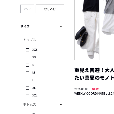
クリア
絞り込む
サイズ
トップス
XXS
XS
S
重見え回避！大
M
たい真夏のモノ
L
XL
NEW
2026.08.06
WEEKLY COORDINATE vol.2
XXL
ボトムス