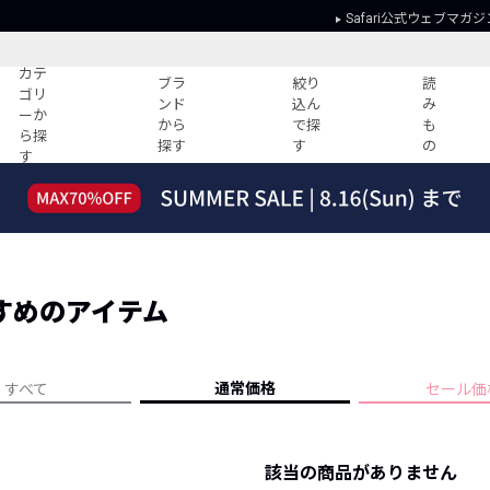
Safari公式ウェブマガジ
カテ
ブラ
絞り
読
ゴリ
ンド
込ん
み
ーか
から
で探
も
ら探
探す
す
の
す
読みもの
ガイド
ー
すべての記事
ショッピング
2026年のイチオシTシャツ！
初めての方
“WP”のイージーパンツを徹底解説&コ
Club Safari
ーデ紹介
すめのアイテム
よくある質問
HOTなコーデ TOP20
会社概要
ディネート
新ブランドご紹介！
会員利用規約
通常価格
すべて
セール価
人気記事ランキング
プライバシー
バイヤーズ レコメンド
特定商取引に
今週の別注アイテム
該当の商品がありません
ウィークリーコーデ