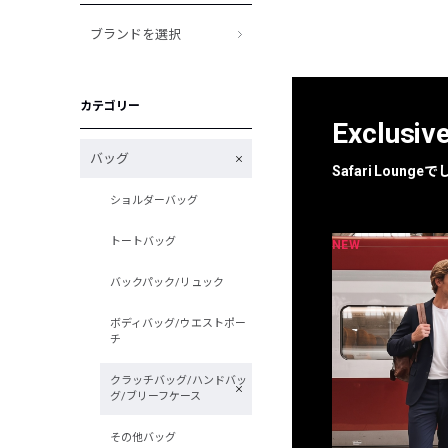
ブランドを選択
カテゴリー
Exclusiv
バッグ
Safari Loun
ショルダーバッグ
トートバッグ
NEW
NEW
限定
別注
バックパック/リュック
ボディバッグ/ウエストポー
チ
クラッチバッグ/ハンドバッ
グ/ブリーフケース
その他バッグ