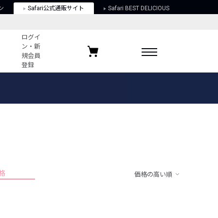
ン
Safari公式通販サイト
Safari BEST DELICIOUS
ログイ
ン・新
規会員
登録
ログイン・新規会員登録
お気に入りアイテム
ガイド
お気に入りブランド
お気に入り記事
最近チェックしたアイテム
格
価格の高い順
ポリシー
関する法律