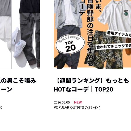
人の男こそ嗜み
【週間ランキング】もっとも
トーン
HOTなコーデ｜TOP20
NEW
2026.08.05
40
POPULAR OUTFITS 7/29~8/4