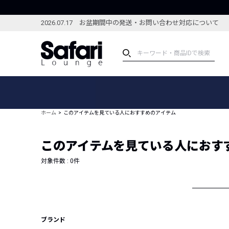
2026.07.17 お盆期間中の発送・お問い合わせ対応について
アイテム
スペシャル
カテゴリーから探す
スペシャルフィーチャ
ホーム
このアイテムを見ている人におすすめのアイテム
ブランドから探す
特集記事
絞り込んで探す
このアイテムを見ている人におす
新着アイテム
コーディネート
編集部のおすすめアイテム
対象件数 :
0
件
編集部のおすすめコー
ランキング
雑誌・カタログ掲載アイテム
セール
ブランド