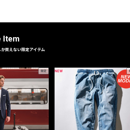
レコメンドアイテム
ピックアップアイテム
フォーカスブランド
セールおすすめアイテム
e Item
人気アイテム TOP 15
geでしか買えない限定アイテム
NEW
限定