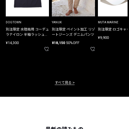
DOGTOWN
YANUK
MUTA MARINE
別注限定 水陸両用 コーデュ
別注限定 ペイント加工 リゾ
別注限定 ロゴキャ
ラナイロン 半袖ラッシュガ
ートジーンズ デニムパンツ
¥9,900
ード
¥14,300
¥18,150
50%OFF
すべて見る