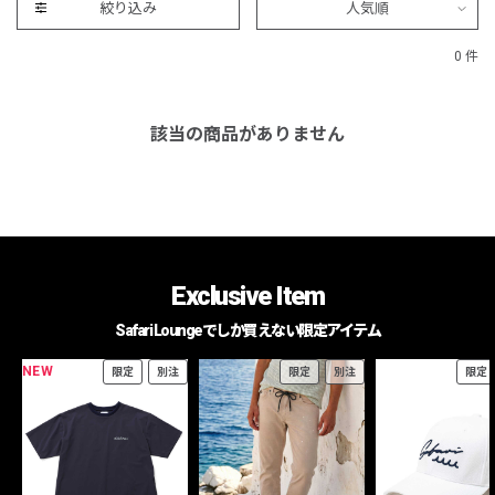
絞り込み
人気順
0 件
該当の商品がありません
Exclusive Item
Safari Loungeでしか買えない限定アイテム
NEW
限定
別注
限定
別注
限定