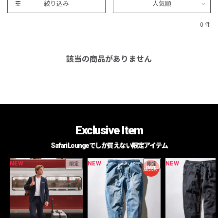
絞り込み
人気順
0 件
該当の商品がありません
Exclusive Item
Safari Loungeでしか買えない限定アイテム
NEW
NEW
NEW
限定
限定