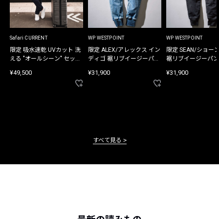
Safari CURRENT
WP WESTPOINT
WP WESTPOINT
限定 吸水速乾 UVカット 洗
限定 ALEX/アレックス イン
限定 SEAN/ショー
える "オールシーン" セット
ディゴ 裾リブイージーパン
裾リブイージーパン
アップ
ツ
¥49,500
¥31,900
¥31,900
すべて見る