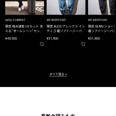
Safari CURRENT
WP WESTPOINT
WP WESTPOINT
限定 吸水速乾 UVカット 洗
限定 ALEX/アレックス イン
限定 SEAN/ショー
える "オールシーン" セット
ディゴ 裾リブイージーパン
裾リブイージーパン
アップ
ツ
¥49,500
¥31,900
¥31,900
すべて見る