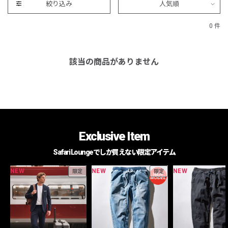
絞り込み
人気順
0 件
該当の商品がありません
Exclusive Item
Safari Loungeでしか買えない限定アイテム
NEW
NEW
NEW
限定
限定