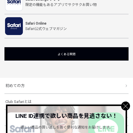
限定の機能もあるアプリでサクサクお買い物
Safari Online
Safari公式ウェブマガジン
よくある質問
初めての方
Club Safariとは
LINE ID連携で欲しい商品を見逃さない！
ショッピングガイド
欲しい商品の買い逃しを防ぐ便利な通知をお届けします。