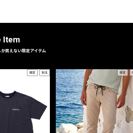
レコメンドアイテム
ピックアップアイテム
フォーカスブランド
セールおすすめアイテム
e Item
人気アイテム TOP 15
geでしか買えない限定アイテム
限定
別注
限定