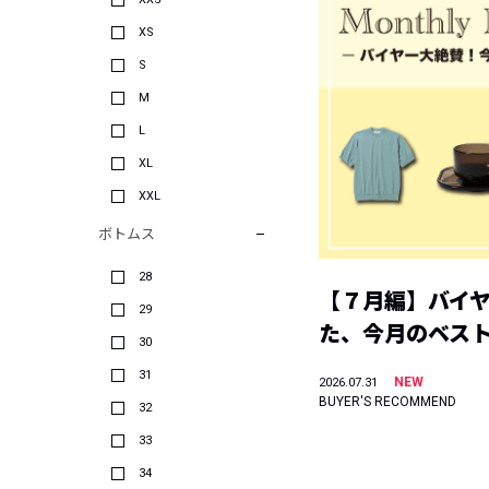
XS
S
M
L
XL
XXL
ボトムス
28
【７月編】バイ
29
た、今月のベス
30
31
NEW
2026.07.31
BUYER'S RECOMMEND
32
33
34