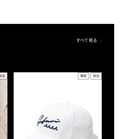
すべて見る
別注
限定
別注