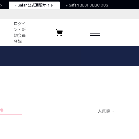
ン
Safari公式通販サイト
Safari BEST DELICIOUS
ログイ
ン・新
規会員
登録
ログイン・新規会員登録
お気に入りアイテム
ガイド
お気に入りブランド
お気に入り記事
最近チェックしたアイテム
格
人気順
ポリシー
関する法律