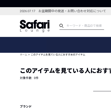
2026.07.17 お盆期間中の発送・お問い合わせ対応について
アイテム
スペシャル
カテゴリーから探す
スペシャルフィーチャ
ホーム
このアイテムを見ている人におすすめのアイテム
ブランドから探す
特集記事
絞り込んで探す
このアイテムを見ている人におす
新着アイテム
コーディネート
編集部のおすすめアイテム
対象件数 :
0
件
編集部のおすすめコー
ランキング
雑誌・カタログ掲載アイテム
セール
ブランド