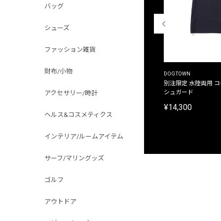
バッグ
シューズ
ファッション雑貨
財布/小物
THE DUFFER OF ST.GEORGE
DOGTOWN
別注限定 ピグメントダイ バックプリント サーフ
別注限定 水陸両用 
プリントTシャツ
シュガード
アクセサリー/時計
¥9,900
¥14,300
ヘルス&コスメティクス
インテリア/ルームアイテム
サーフ/マリングッズ
ゴルフ
アウトドア