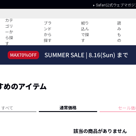
Safari公式ウェブマガジ
カテ
ブラ
絞り
読
ゴリ
ンド
込ん
み
ーか
から
で探
も
ら探
探す
す
の
す
読みもの
ガイド
ー
すべての記事
ショッピング
2026年のイチオシTシャツ！
初めての方
“WP”のイージーパンツを徹底解説&コ
Club Safari
ーデ紹介
すめのアイテム
よくある質問
HOTなコーデ TOP20
会社概要
ディネート
新ブランドご紹介！
会員利用規約
通常価格
すべて
セール価
人気記事ランキング
プライバシー
バイヤーズ レコメンド
特定商取引に
今週の別注アイテム
該当の商品がありません
ウィークリーコーデ