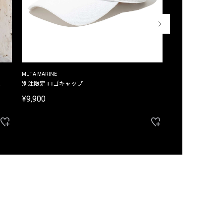
MUTA MARINE
CROSSLEY
ム
別注限定 ロゴキャップ
別注限定 ノースリ
¥9,900
¥8,580
40%OFF