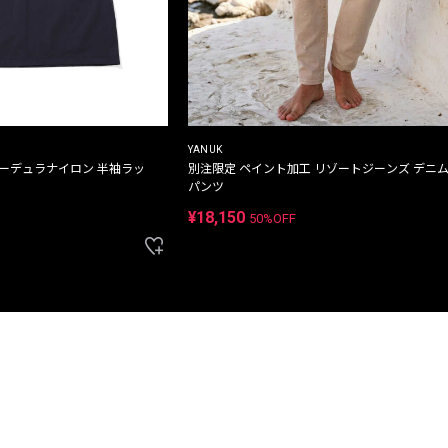
YANUK
コーデュラナイロン 半袖ラッ
別注限定 ペイント加工 リゾートジーンズ デニ
パンツ
¥18,150
50%OFF