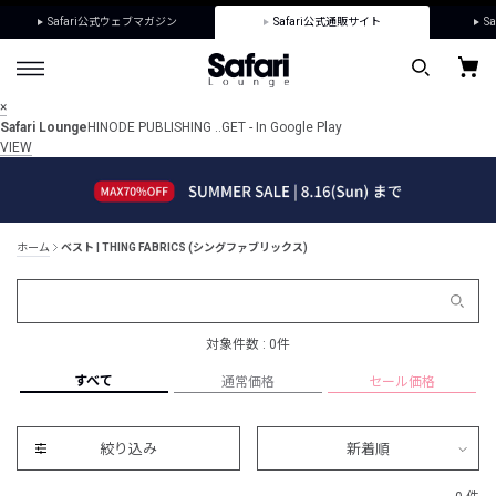
Safari公式ウェブマガジン
Safari公式通販サイト
Sa
×
Safari Lounge
HINODE PUBLISHING ..
GET - In Google Play
VIEW
ホーム
ベスト | THING FABRICS (シングファブリックス)
対象件数 : 0件
すべて
通常価格
セール価格
絞り込み
新着順