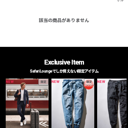
0 件
該当の商品がありません
Exclusive Item
Safari Loungeでしか買えない限定アイテム
NEW
NEW
NEW
限定
限定