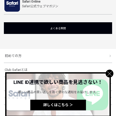
Safari Online
Safari公式ウェブマガジン
よくある質問
初めての方
Club Safariとは
LINE ID連携で欲しい商品を見逃さない！
ショッピングガイド
欲しい商品の買い逃しを防ぐ便利な通知をお届けします。
会社概要・規約
詳しくはこちら ＞
© 1996-2026 HINODE PUBLISHING co., ltd. All Rights Reserved.