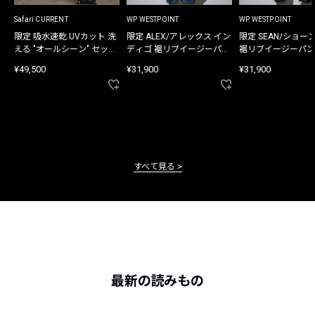
Safari CURRENT
WP WESTPOINT
WP WESTPOINT
限定 吸水速乾 UVカット 洗
限定 ALEX/アレックス イン
限定 SEAN/ショー
える "オールシーン" セット
ディゴ 裾リブイージーパン
裾リブイージーパン
アップ
ツ
¥49,500
¥31,900
¥31,900
すべて見る
最新の読みもの