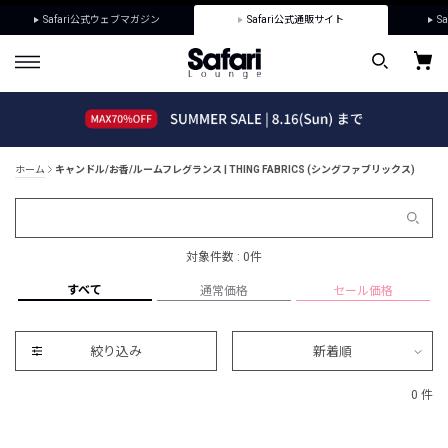
Safari公式ウェブマガジン
Safari公式通販サイト
Sa
ホーム
キャンドル/お香/ルームフレグランス | THING FABRICS (シングファブリックス)
対象件数 : 0件
すべて
通常価格
セール価格
絞り込み
新着順
0 件