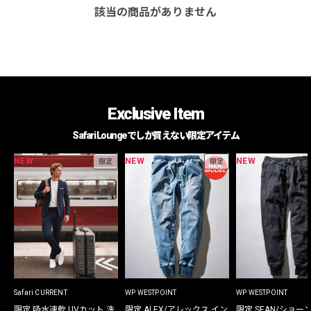
該当の商品がありません
Exclusive Item
Safari Loungeでしか買えない限定アイテム
NEW
NEW
NEW
限定
限定
Safari CURRENT
WP WESTPOINT
WP WESTPOINT
限定 吸水速乾 UVカット 洗
限定 ALEX/アレックス イン
限定 SEAN/ショー