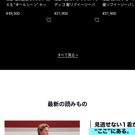
える "オールシーン" セット
ディゴ 裾リブイージーパン
裾リブイージーパン
アップ
ツ
¥49,500
¥31,900
¥31,900
すべて見る
最新の読みもの