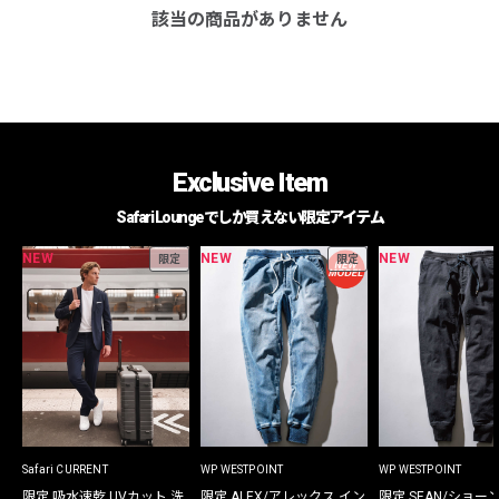
該当の商品がありません
Exclusive Item
Safari Loungeでしか買えない限定アイテム
NEW
NEW
NEW
限定
限定
Safari CURRENT
WP WESTPOINT
WP WESTPOINT
限定 吸水速乾 UVカット 洗
限定 ALEX/アレックス イン
限定 SEAN/ショー