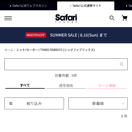
Safari公式ウェブマガジン
Safari公式通販サイト
Sa
ホーム
ニット/セーター | THING FABRICS (シングファブリックス)
対象件数 : 0件
すべて
通常価格
セール価格
絞り込み
新着順
0 件