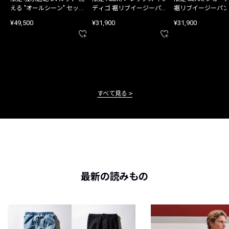
える "オールシーン" セット
ディゴ 裾リブイージーパン
裾リブイージーパン
アップ
ツ
¥49,500
¥31,900
¥31,900
すべて見る
最新の読みもの