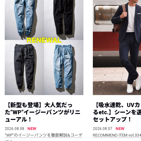
【新型も登場】大人気だっ
【吸水速乾、UV
た”WP”イージーパンツがリニ
るetc.】シーン
ューアル！
セットアップ！
NEW
NEW
2026.08.08
2026.08.07
“WP”のイージーパンツを徹底解説&コーデ
RECOMMEND ITEM vol.33