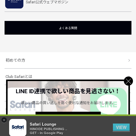
Safari公式ウェブマガジン
よくある質問
初めての方
Club Safariとは
LINE ID連携で欲しい商品を見逃さない！
ショッピングガイド
欲しい商品の買い逃しを防ぐ便利な通知をお届けします。
会社概要・規約
詳しくはこちら ＞
×
Safari Lounge
VIEW
HINODE PUBLISHING ..
© 1996-2026 HINODE PUBLISHING co., ltd. All Rights Reserved.
GET - In Google Play