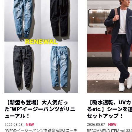
【新型も登場】大人気だっ
【吸水速乾、UV
た”WP”イージーパンツがリニ
るetc.】シーン
ューアル！
セットアップ！
NEW
NEW
2026.08.08
2026.08.07
“WP”のイージーパンツを徹底解説&コーデ
RECOMMEND ITEM vol.33