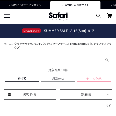
Safari公式ウェブマガジン
Safari公式通販サイト
Sa
ホーム
クラッチバッグ/ハンドバッグ/ブリーフケース | THING FABRICS (シングファブリッ
クス)
対象件数 : 0件
すべて
通常価格
セール価格
絞り込み
新着順
0 件