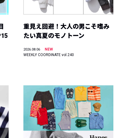
目
重見え回避！大人の男こそ嗜み
15
たい真夏のモノトーン
NEW
2026.08.06
WEEKLY COORDINATE vol.240