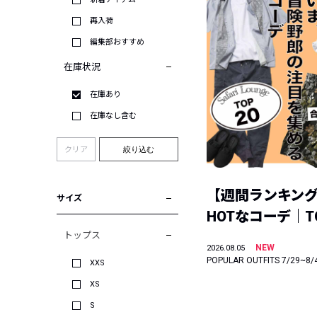
再入荷
編集部おすすめ
在庫状況
在庫あり
在庫なし含む
クリア
絞り込む
【週間ランキン
サイズ
HOTなコーデ｜TO
トップス
NEW
2026.08.05
POPULAR OUTFITS 7/29~8/
XXS
XS
S