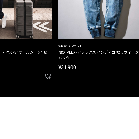
WP WESTPOINT
ト 洗える "オールシーン" セ
限定 ALEX/アレックス インディゴ 裾リブイー
パンツ
¥31,900