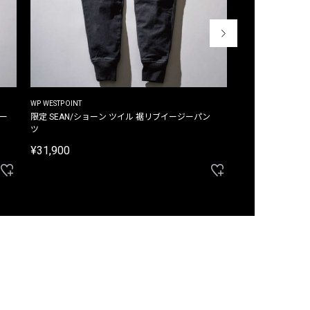
WP WESTPOINT
WP WESTPOINT
ジー
限定 SEAN/ショーン ツイル 裾リブイージーパン
限定 DAVID/デイヴィッド インデ
ツ
イージーパンツ
¥31,900
¥33,000