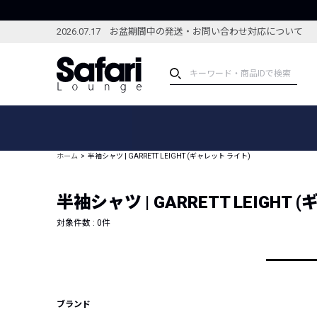
2026.07.17 お盆期間中の発送・お問い合わせ対応について
アイテム
スペシャル
カテゴリーから探す
スペシャルフィーチャ
ホーム
半袖シャツ | GARRETT LEIGHT (ギャレット ライト)
ブランドから探す
特集記事
絞り込んで探す
半袖シャツ | GARRETT LEIGHT
新着アイテム
コーディネート
編集部のおすすめアイテム
対象件数 :
0
件
編集部のおすすめコー
ランキング
雑誌・カタログ掲載アイテム
セール
ブランド