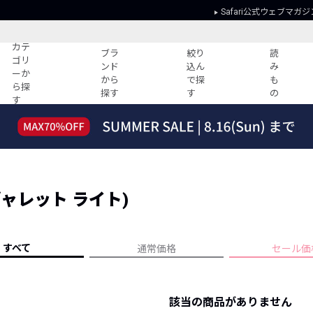
Safari公式ウェブマガジ
カテ
ブラ
絞り
読
ゴリ
ンド
込ん
み
ーか
から
で探
も
ら探
探す
す
の
す
読みもの
ガイド
ー
すべての記事
ショッピング
2026年のイチオシTシャツ！
初めての方
“WP”のイージーパンツを徹底解説&コ
Club Safari
ーデ紹介
 (ギャレット ライト)
よくある質問
HOTなコーデ TOP20
会社概要
ディネート
新ブランドご紹介！
会員利用規約
すべて
通常価格
セール価
人気記事ランキング
プライバシー
バイヤーズ レコメンド
特定商取引に
今週の別注アイテム
該当の商品がありません
ウィークリーコーデ