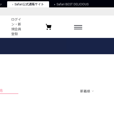
ン
Safari公式通販サイト
Safari BEST DELICIOUS
ログイ
ン・新
規会員
登録
ログイン・新規会員登録
お気に入りアイテム
ガイド
お気に入りブランド
お気に入り記事
最近チェックしたアイテム
格
新着順
ポリシー
関する法律