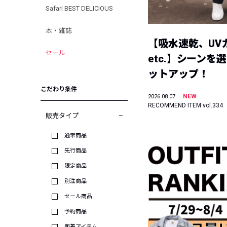
Safari BEST DELICIOUS
本・雑誌
【吸水速乾、UV
セール
etc.】シーンを
ットアップ！
こだわり条件
NEW
2026.08.07
RECOMMEND ITEM vol.334
販売タイプ
通常商品
先行商品
限定商品
別注商品
セール商品
予約商品
新着アイテム