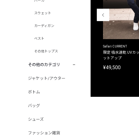
パーカ
スウェット
カーディガン
ベスト
ACANTHUS
Safari CURRENT
その他トップス
別注限定 フード付き チェックシャツジャケット
限定 吸水速乾 UVカッ
ットアップ
¥31,900
その他のカテゴリ
¥49,500
ジャケット/アウター
ボトム
バッグ
シューズ
ファッション雑貨