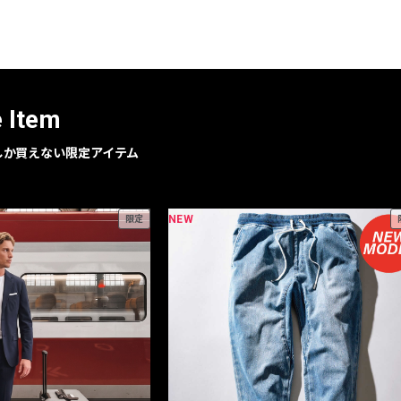
レコメンドアイテム
ピックアップアイテム
フォーカスブランド
セールおすすめアイテム
e Item
人気アイテム TOP 15
geでしか買えない限定アイテム
NEW
限定