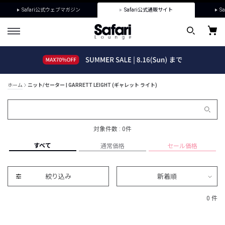
Safari公式ウェブマガジン
Safari公式通販サイト
Sa
ホーム
ニット/セーター | GARRETT LEIGHT (ギャレット ライト)
対象件数 : 0件
すべて
通常価格
セール価格
絞り込み
新着順
0 件