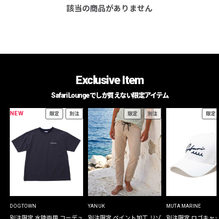
該当の商品がありません
Exclusive Item
Safari Loungeでしか買えない限定アイテム
NEW
限定
別注
限定
別注
限定
DOGTOWN
YANUK
MUTA MARINE
別注限定 水陸両用 コーデュ
別注限定 ペイント加工 リゾ
別注限定 ロゴキャ