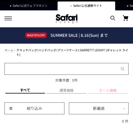
Safari公式ウェブマガジン
Safari公式通販サイト
Sa
ホーム
クラッチバッグ/ハンドバッグ/ブリーフケース | GARRETT LEIGHT (ギャレット ライ
ト)
対象件数 : 0件
すべて
通常価格
セール価格
絞り込み
新着順
0 件