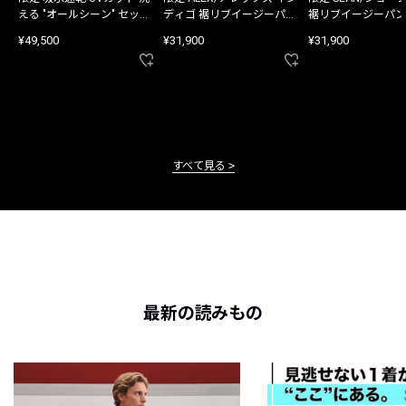
える "オールシーン" セット
ディゴ 裾リブイージーパン
裾リブイージーパン
アップ
ツ
¥49,500
¥31,900
¥31,900
すべて見る
最新の読みもの