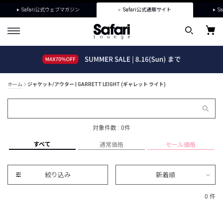
Safari公式ウェブマガジン
Safari公式通販サイト
Sa
ホーム
ジャケット/アウター | GARRETT LEIGHT (ギャレット ライト)
対象件数 : 0件
すべて
通常価格
セール価格
絞り込み
新着順
0 件