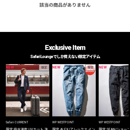
該当の商品がありません
Exclusive Item
Safari Loungeでしか買えない限定アイテム
NEW
NEW
NEW
限定
限定
Safari CURRENT
WP WESTPOINT
WP WESTPOINT
限定 吸水速乾 UVカット 洗
限定 ALEX/アレックス イン
限定 SEAN/ショー