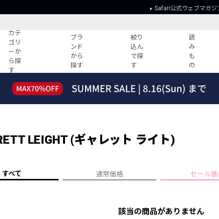
Safari公式ウェブマガジ
カテ
ブラ
絞り
読
ゴリ
ンド
込ん
み
ーか
から
で探
も
ら探
探す
す
の
す
読みもの
ガイド
ー
すべての記事
ショッピング
2026年のイチオシTシャツ！
初めての方
“WP”のイージーパンツを徹底解説&コ
Club Safari
ーデ紹介
TT LEIGHT (ギャレット ライト)
よくある質問
HOTなコーデ TOP20
会社概要
ディネート
新ブランドご紹介！
会員利用規約
すべて
通常価格
セール価
人気記事ランキング
プライバシー
バイヤーズ レコメンド
特定商取引に
今週の別注アイテム
該当の商品がありません
ウィークリーコーデ