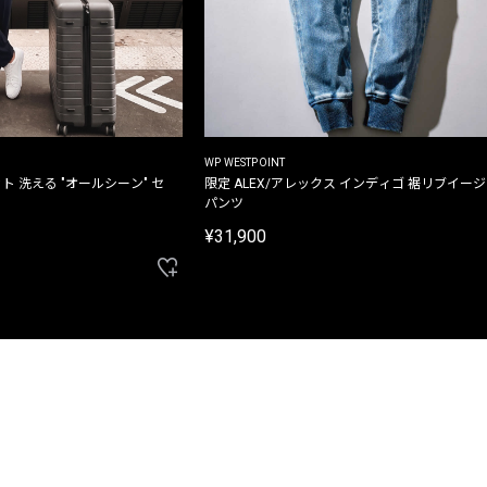
WP WESTPOINT
ト 洗える "オールシーン" セ
限定 ALEX/アレックス インディゴ 裾リブイー
パンツ
¥31,900