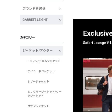
ブランドを選択
GARRETT LEIGHT
Exclusiv
カテゴリー
Safari Loun
ジャケット/アウター
NEW
NEW
Gジャン/デニムジャケット
限定
別注
テイラードジャケット
レザージャケット
ミリタリージャケット/ワー
クジャケット
ダウンジャケット