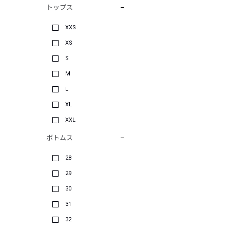
トップス
XXS
XS
S
M
L
XL
XXL
ボトムス
28
29
30
31
32