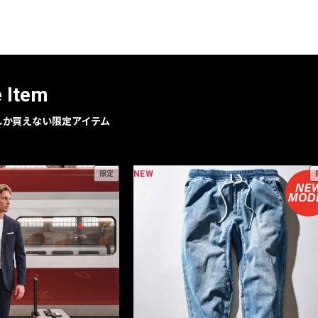
レコメンドアイテム
ピックアップアイテム
フォーカスブランド
セールおすすめアイテム
e Item
人気アイテム TOP 15
geでしか買えない限定アイテム
NEW
限定