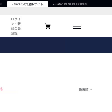
ン
Safari公式通販サイト
Safari BEST DELICIOUS
ログイ
ン・新
規会員
登録
ログイン・新規会員登録
お気に入りアイテム
ガイド
お気に入りブランド
お気に入り記事
最近チェックしたアイテム
格
新着順
ポリシー
関する法律