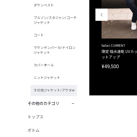
ダウンベスト
ブルゾン/スタジャン/コーチ
ジャケット
コート
ACANTHUS
Safari CURRENT
マウンテンパーカ/ナイロン
別注限定 フード付き チェックシャツジャケット
限定 吸水速乾 UVカッ
ジャケット
ットアップ
¥31,900
カバーオール
¥49,500
ニットジャケット
その他ジャケット/アウター
その他のカテゴリ
トップス
ボトム