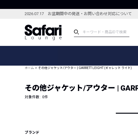
2026.07.17 お盆期間中の発送・お問い合わせ対応について
アイテム
スペシャル
カテゴリーから探す
スペシャルフィーチャ
ホーム
その他ジャケット/アウター | GARRETT LEIGHT (ギャレット ライト)
ブランドから探す
特集記事
絞り込んで探す
その他ジャケット/アウター | GARRE
新着アイテム
コーディネート
編集部のおすすめアイテム
対象件数 :
0
件
編集部のおすすめコー
ランキング
雑誌・カタログ掲載アイテム
セール
ブランド