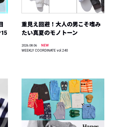
目
重見え回避！大人の男こそ嗜み
15
たい真夏のモノトーン
NEW
2026.08.06
WEEKLY COORDINATE vol.240