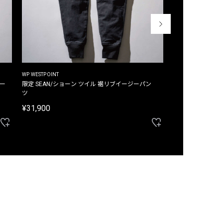
WP WESTPOINT
WP WESTPOINT
ジー
限定 SEAN/ショーン ツイル 裾リブイージーパン
限定 DAVID/デイヴィッド インデ
ツ
イージーパンツ
¥31,900
¥33,000