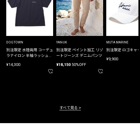
DOGTOWN
YANUK
MUTA MARINE
別注限定 水陸両用 コーデュ
別注限定 ペイント加工 リゾ
別注限定 ロゴキャ
ラナイロン 半袖ラッシュガ
ートジーンズ デニムパンツ
¥9,900
ード
¥14,300
¥18,150
50%OFF
すべて見る