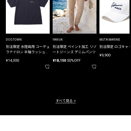
DOGTOWN
YANUK
MUTA MARINE
別注限定 水陸両用 コーデュ
別注限定 ペイント加工 リゾ
別注限定 ロゴキャ
ラナイロン 半袖ラッシュガ
ートジーンズ デニムパンツ
¥9,900
ード
¥14,300
¥18,150
50%OFF
すべて見る