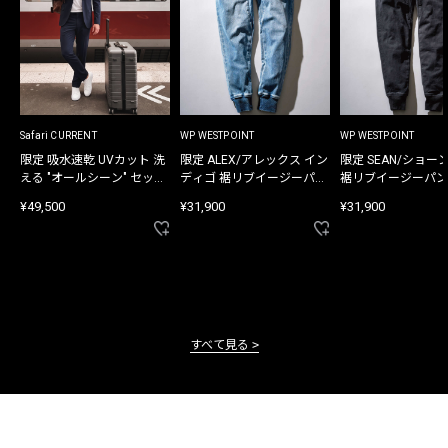
Safari CURRENT
WP WESTPOINT
WP WESTPOINT
限定 吸水速乾 UVカット 洗
限定 ALEX/アレックス イン
限定 SEAN/ショー
える "オールシーン" セット
ディゴ 裾リブイージーパン
裾リブイージーパン
アップ
ツ
¥49,500
¥31,900
¥31,900
すべて見る