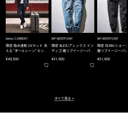
Safari CURRENT
WP WESTPOINT
WP WESTPOINT
限定 吸水速乾 UVカット 洗
限定 ALEX/アレックス イン
限定 SEAN/ショー
える "オールシーン" セット
ディゴ 裾リブイージーパン
裾リブイージーパン
アップ
ツ
¥49,500
¥31,900
¥31,900
すべて見る