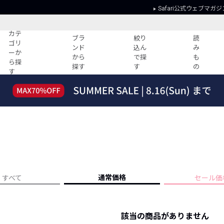
Safari公式ウェブマガジ
カテ
ブラ
絞り
読
ゴリ
ンド
込ん
み
ーか
から
で探
も
ら探
探す
す
の
す
読みもの
ガイド
ー
すべての記事
ショッピング
2026年のイチオシTシャツ！
初めての方
“WP”のイージーパンツを徹底解説&コ
Club Safari
ーデ紹介
よくある質問
HOTなコーデ TOP20
会社概要
ディネート
新ブランドご紹介！
会員利用規約
通常価格
すべて
セール価
人気記事ランキング
プライバシー
バイヤーズ レコメンド
特定商取引に
今週の別注アイテム
該当の商品がありません
ウィークリーコーデ