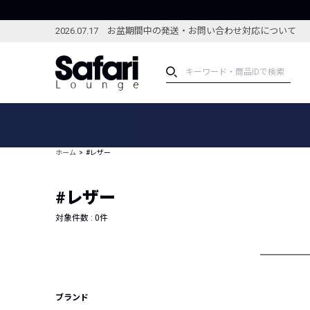
2026.07.17 お盆期間中の発送・お問い合わせ対応について
アイテム
スペシャル
カテゴリーから探す
スペシャルフィーチャ
ホーム
#レザー
ブランドから探す
特集記事
絞り込んで探す
#レザー
新着アイテム
コーディネート
編集部のおすすめアイテム
対象件数 :
0
件
編集部のおすすめコー
ランキング
雑誌・カタログ掲載アイテム
セール
ブランド