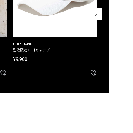
MUTA MARINE
CROSSLEY
ム
別注限定 ロゴキャップ
別注限定 ノースリ
¥9,900
¥8,580
40%OFF