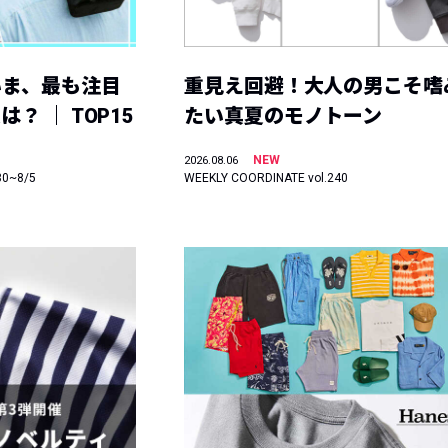
いま、最も注目
重見え回避！大人の男こそ嗜
？ ｜ TOP15
たい真夏のモノトーン
NEW
2026.08.06
30~8/5
WEEKLY COORDINATE vol.240