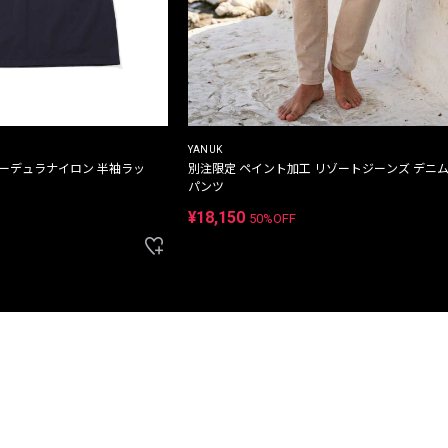
YANUK
コーデュラナイロン 半袖ラッ
別注限定 ペイント加工 リゾートジーンズ デニ
パンツ
¥18,150
50%OFF