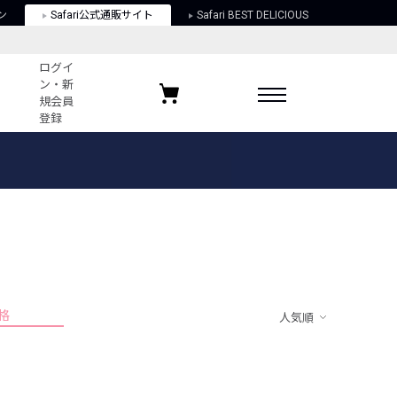
ン
Safari公式通販サイト
Safari BEST DELICIOUS
ログイ
ン・新
規会員
登録
ログイン・新規会員登録
お気に入りアイテム
ガイド
お気に入りブランド
お気に入り記事
最近チェックしたアイテム
格
人気順
ポリシー
関する法律