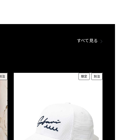
すべて見る
別注
限定
別注