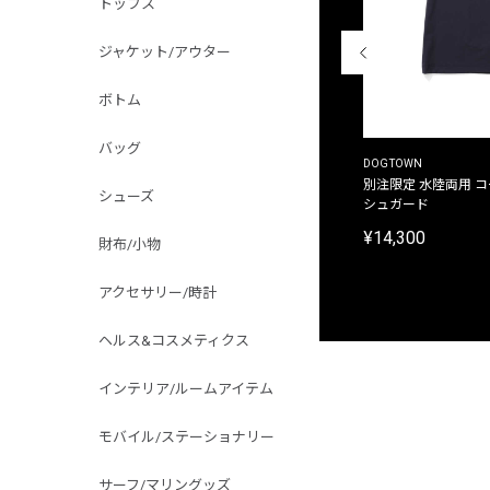
トップス
ジャケット/アウター
ボトム
バッグ
THE DUFFER OF ST.GEORGE
DOGTOWN
別注限定 ピグメントダイ バックプリント サーフ
別注限定 水陸両用 
シューズ
プリントTシャツ
シュガード
¥9,900
¥14,300
財布/小物
アクセサリー/時計
ヘルス&コスメティクス
インテリア/ルームアイテム
モバイル/ステーショナリー
サーフ/マリングッズ