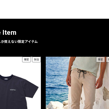
レコメンドアイテム
ピックアップアイテム
フォーカスブランド
セールおすすめアイテム
e Item
人気アイテム TOP 15
geでしか買えない限定アイテム
限定
別注
限定