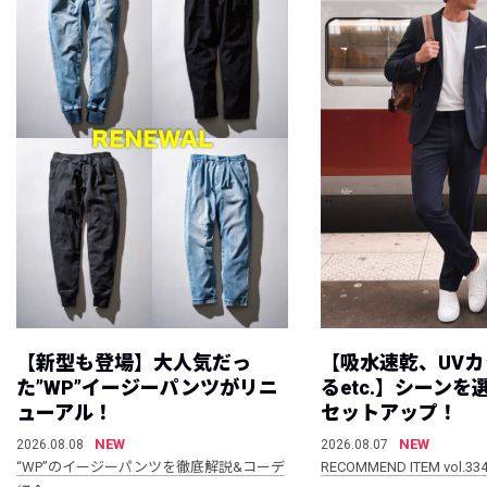
【新型も登場】大人気だっ
【吸水速乾、UV
た”WP”イージーパンツがリニ
るetc.】シーン
ューアル！
セットアップ！
NEW
NEW
2026.08.08
2026.08.07
“WP”のイージーパンツを徹底解説&コーデ
RECOMMEND ITEM vol.33