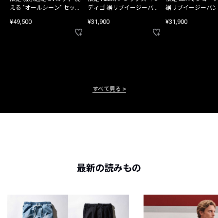
える "オールシーン" セット
ディゴ 裾リブイージーパン
裾リブイージーパン
アップ
ツ
¥49,500
¥31,900
¥31,900
すべて見る
最新の読みもの