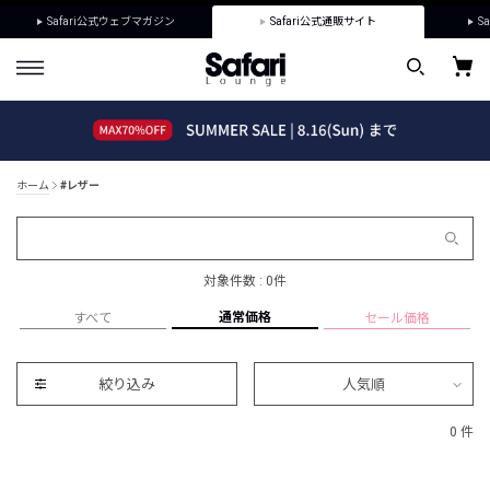
Safari公式ウェブマガジン
Safari公式通販サイト
Sa
ホーム
#レザー
対象件数 : 0件
通常価格
すべて
セール価格
絞り込み
人気順
0 件