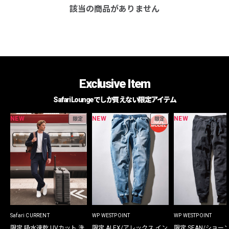
該当の商品がありません
Exclusive Item
Safari Loungeでしか買えない限定アイテム
NEW
NEW
NEW
限定
限定
Safari CURRENT
WP WESTPOINT
WP WESTPOINT
限定 吸水速乾 UVカット 洗
限定 ALEX/アレックス イン
限定 SEAN/ショー