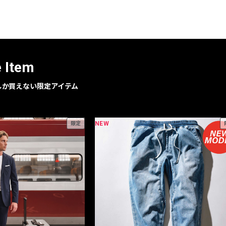
レコメンドアイテム
ピックアップアイテム
フォーカスブランド
セールおすすめアイテム
e Item
人気アイテム TOP 15
geでしか買えない限定アイテム
NEW
限定