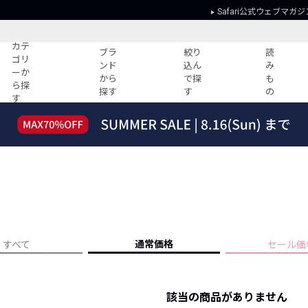
Safari公式ウェブマガジ
カテ
ブラ
絞り
読
ゴリ
ンド
込ん
み
ーか
から
で探
も
ら探
探す
す
の
す
読みもの
ガイド
ー
すべての記事
ショッピング
2026年のイチオシTシャツ！
初めての方
“WP”のイージーパンツを徹底解説&コ
Club Safari
ーデ紹介
よくある質問
HOTなコーデ TOP20
会社概要
ディネート
新ブランドご紹介！
会員利用規約
通常価格
すべて
セール価
人気記事ランキング
プライバシー
バイヤーズ レコメンド
特定商取引に
今週の別注アイテム
該当の商品がありません
ウィークリーコーデ