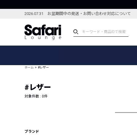
2026.07.31 お盆期間中の発送・お問い合わせ対応について
アイテム
スペシャル
カテゴリーから探す
スペシャルフィーチャ
ホーム
#レザー
ブランドから探す
特集記事
絞り込んで探す
#レザー
新着アイテム
コーディネート
編集部のおすすめアイテム
対象件数 :
0
件
編集部のおすすめコー
ランキング
雑誌・カタログ掲載アイテム
セール
ブランド