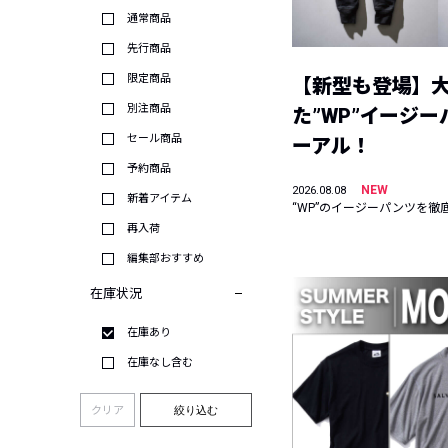
通常商品
先行商品
限定商品
【新型も登場】
別注商品
た”WP”イージ
セール商品
ーアル！
予約商品
NEW
2026.08.08
新着アイテム
“WP”のイージーパンツを徹
再入荷
編集部おすすめ
在庫状況
在庫あり
在庫なし含む
クリア
絞り込む