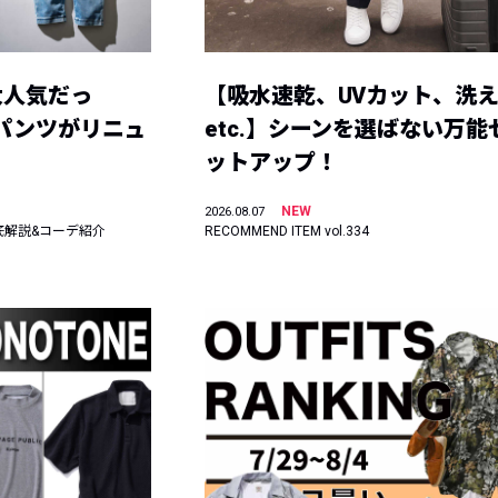
大人気だっ
【吸水速乾、UVカット、洗
ーパンツがリニュ
etc.】シーンを選ばない万能
ットアップ！
NEW
2026.08.07
底解説&コーデ紹介
RECOMMEND ITEM vol.334