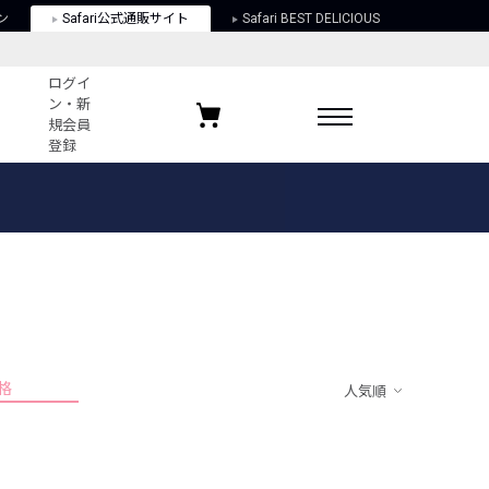
ン
Safari公式通販サイト
Safari BEST DELICIOUS
ログイ
ン・新
規会員
登録
ログイン・新規会員登録
お気に入りアイテム
ガイド
お気に入りブランド
お気に入り記事
最近チェックしたアイテム
格
人気順
ポリシー
関する法律