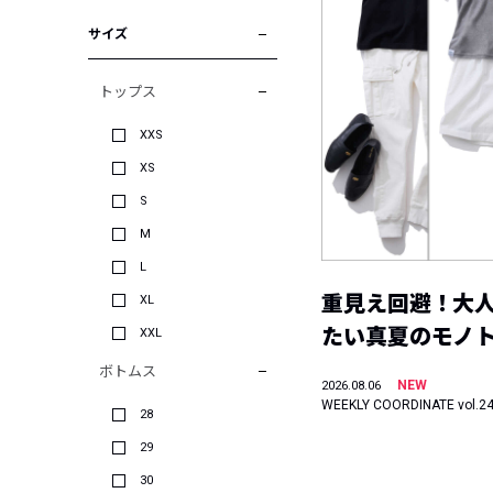
サイズ
トップス
XXS
XS
S
M
L
重見え回避！大
XL
たい真夏のモノ
XXL
ボトムス
NEW
2026.08.06
WEEKLY COORDINATE vol.2
28
29
30