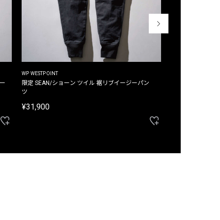
WP WESTPOINT
WP WESTPOINT
ジー
限定 SEAN/ショーン ツイル 裾リブイージーパン
限定 DAVID/デイヴィッド インデ
ツ
イージーパンツ
¥31,900
¥33,000