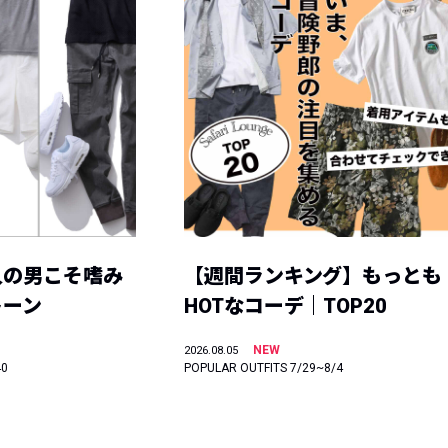
人の男こそ嗜み
【週間ランキング】もっとも
トーン
HOTなコーデ｜TOP20
NEW
2026.08.05
40
POPULAR OUTFITS 7/29~8/4