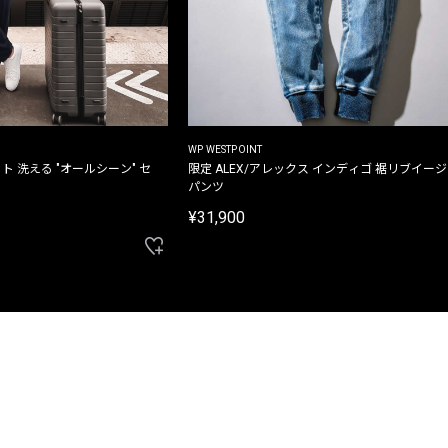
WP WESTPOINT
ト 洗える "オールシーン" セ
限定 ALEX/アレックス インディゴ 裾リブイー
パンツ
¥31,900