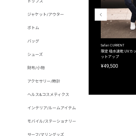
トップス
ジャケット/アウター
ボトム
バッグ
ACANTHUS
Safari CURRENT
別注限定 フード付き チェックシャツジャケット
限定 吸水速乾 UVカッ
シューズ
ットアップ
¥31,900
¥49,500
財布/小物
アクセサリー/時計
ヘルス&コスメティクス
インテリア/ルームアイテム
モバイル/ステーショナリー
サーフ/マリングッズ