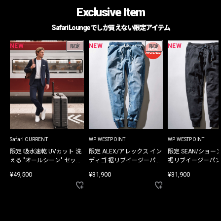
Exclusive Item
Safari Loungeでしか買えない限定アイテム
NEW
NEW
NEW
限定
限定
Safari CURRENT
WP WESTPOINT
WP WESTPOINT
限定 吸水速乾 UVカット 洗
限定 ALEX/アレックス イン
限定 SEAN/ショー
える "オールシーン" セット
ディゴ 裾リブイージーパン
裾リブイージーパン
アップ
ツ
¥49,500
¥31,900
¥31,900