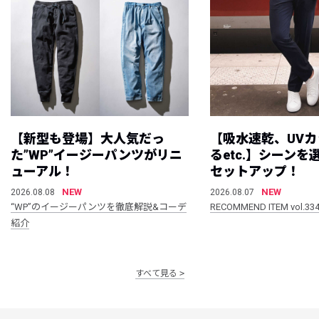
【新型も登場】大人気だっ
【吸水速乾、UV
た”WP”イージーパンツがリニ
るetc.】シーン
ューアル！
セットアップ！
NEW
NEW
2026.08.08
2026.08.07
“WP”のイージーパンツを徹底解説&コーデ
RECOMMEND ITEM vol.33
紹介
すべて見る