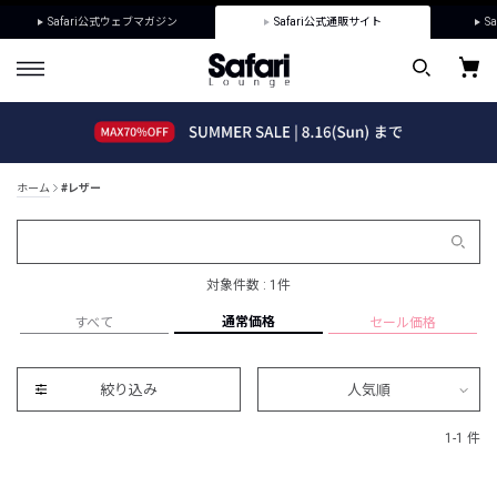
Safari公式ウェブマガジン
Safari公式通販サイト
Sa
ホーム
#レザー
対象件数 : 1件
通常価格
すべて
セール価格
絞り込み
人気順
1-1 件