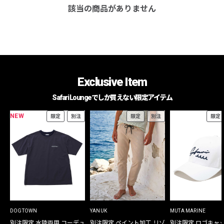
該当の商品がありません
Exclusive Item
Safari Loungeでしか買えない限定アイテム
NEW
限定
別注
限定
別注
限定
DOGTOWN
YANUK
MUTA MARINE
別注限定 水陸両用 コーデュ
別注限定 ペイント加工 リゾ
別注限定 ロゴキャ