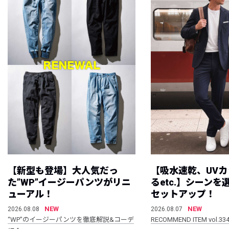
【新型も登場】大人気だっ
【吸水速乾、UV
た”WP”イージーパンツがリニ
るetc.】シーン
ューアル！
セットアップ！
NEW
NEW
2026.08.08
2026.08.07
“WP”のイージーパンツを徹底解説&コーデ
RECOMMEND ITEM vol.33