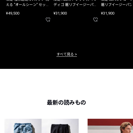
える "オールシーン" セット
ディゴ 裾リブイージーパン
裾リブイージーパン
アップ
ツ
¥49,500
¥31,900
¥31,900
すべて見る
最新の読みもの