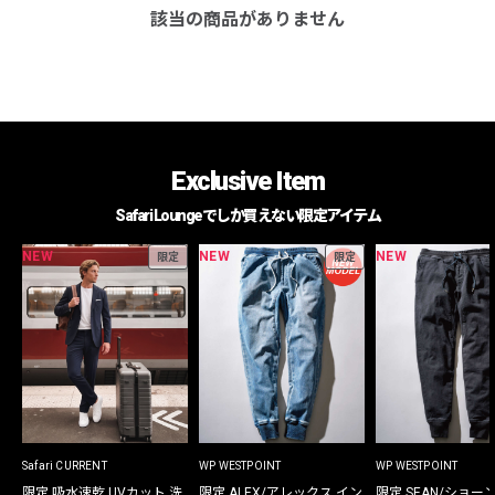
該当の商品がありません
Exclusive Item
Safari Loungeでしか買えない限定アイテム
NEW
NEW
NEW
限定
限定
Safari CURRENT
WP WESTPOINT
WP WESTPOINT
限定 吸水速乾 UVカット 洗
限定 ALEX/アレックス イン
限定 SEAN/ショー