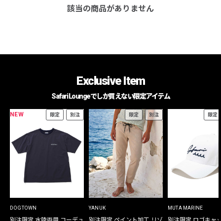
該当の商品がありません
Exclusive Item
Safari Loungeでしか買えない限定アイテム
NEW
限定
別注
限定
別注
限定
DOGTOWN
YANUK
MUTA MARINE
別注限定 水陸両用 コーデュ
別注限定 ペイント加工 リゾ
別注限定 ロゴキャ