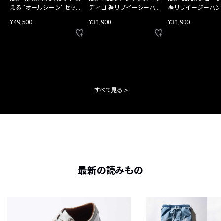
える "オールシーン" セット
ディゴ 裾リブイージーパン
裾リブイージーパン
アップ
ツ
¥49,500
¥31,900
¥31,900
すべて見る
最新の読みもの