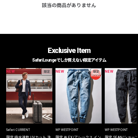
該当の商品がありません
Exclusive Item
Safari Loungeでしか買えない限定アイテム
NEW
NEW
NEW
限定
限定
Safari CURRENT
WP WESTPOINT
WP WESTPOINT
限定 吸水速乾 UVカット 洗
限定 ALEX/アレックス イン
限定 SEAN/ショー