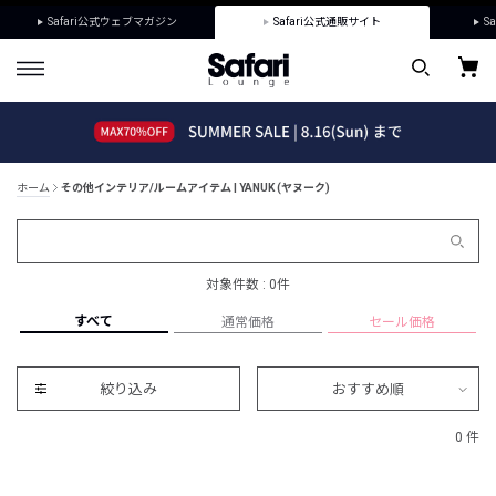
Safari公式ウェブマガジン
Safari公式通販サイト
Sa
ホーム
その他インテリア/ルームアイテム | YANUK (ヤヌーク)
対象件数 : 0件
すべて
通常価格
セール価格
絞り込み
おすすめ順
0 件