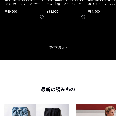
える "オールシーン" セット
ディゴ 裾リブイージーパン
裾リブイージーパン
アップ
ツ
¥49,500
¥31,900
¥31,900
すべて見る
最新の読みもの