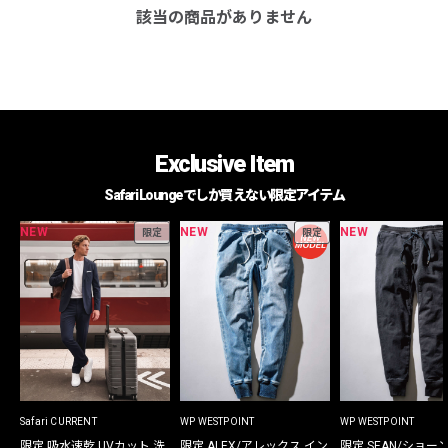
該当の商品がありません
Exclusive Item
Safari Loungeでしか買えない限定アイテム
NEW
NEW
NEW
限定
限定
Safari CURRENT
WP WESTPOINT
WP WESTPOINT
限定 吸水速乾 UVカット 洗
限定 ALEX/アレックス イン
限定 SEAN/ショー