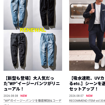
【新型も登場】大人気だっ
【吸水速乾、UV
た”WP”イージーパンツがリニ
るetc.】シーン
ューアル！
セットアップ！
NEW
NEW
2026.08.08
2026.08.07
“WP”のイージーパンツを徹底解説&コーデ
RECOMMEND ITEM vol.33