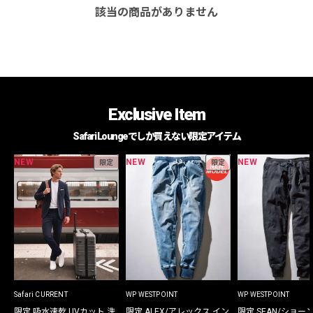
該当の商品がありません
Exclusive Item
Safari Loungeでしか買えない限定アイテム
NEW
NEW
NEW
限定
限定
Safari CURRENT
WP WESTPOINT
WP WESTPOINT
限定 吸水速乾 UVカット 洗
限定 ALEX/アレックス イン
限定 SEAN/ショー