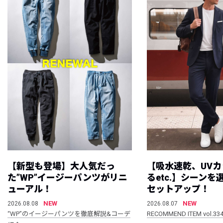
【新型も登場】大人気だっ
【吸水速乾、UV
た”WP”イージーパンツがリニ
るetc.】シーン
ューアル！
セットアップ！
NEW
NEW
2026.08.08
2026.08.07
“WP”のイージーパンツを徹底解説&コーデ
RECOMMEND ITEM vol.33