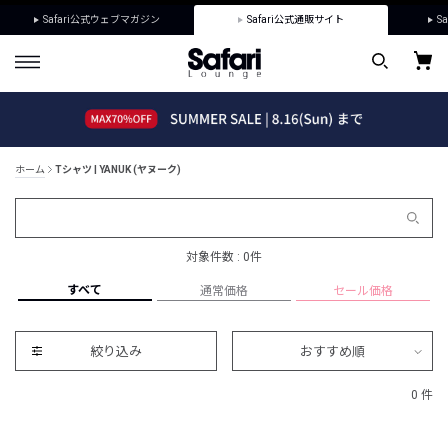
Safari公式ウェブマガジン
Safari公式通販サイト
Sa
ホーム
Tシャツ | YANUK (ヤヌーク)
対象件数 : 0件
すべて
通常価格
セール価格
絞り込み
おすすめ順
0 件