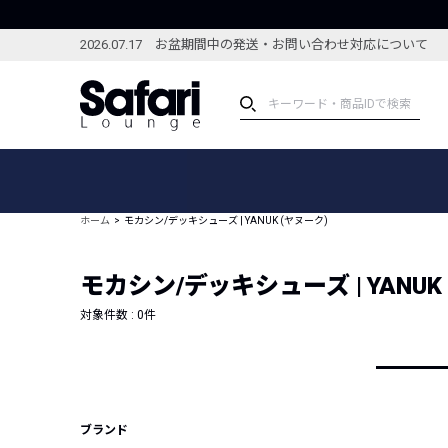
2026.07.17 お盆期間中の発送・お問い合わせ対応について
アイテム
スペシャル
カテゴリーから探す
スペシャルフィーチャ
ホーム
モカシン/デッキシューズ | YANUK (ヤヌーク)
ブランドから探す
特集記事
絞り込んで探す
モカシン/デッキシューズ | YANUK
新着アイテム
コーディネート
編集部のおすすめアイテム
対象件数 :
0
件
編集部のおすすめコー
ランキング
雑誌・カタログ掲載アイテム
セール
ブランド