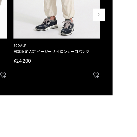
ECOALF
ECOALF
日本限定 ACT イージー ナイロンカーゴパンツ
日本限定 ACTナ
¥24,200
¥22,000