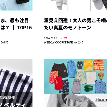
いま、最も注目
重見え回避！大人の男こそ嗜
？ ｜ TOP15
たい真夏のモノトーン
NEW
2026.08.06
30~8/5
WEEKLY COORDINATE vol.240