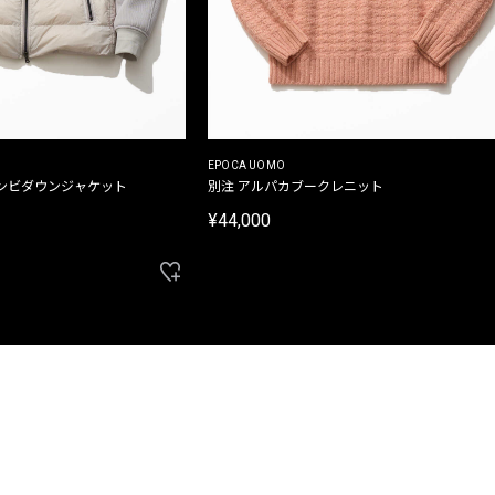
EPOCA UOMO
ンビダウンジャケット
別注 アルパカブークレニット
¥44,000