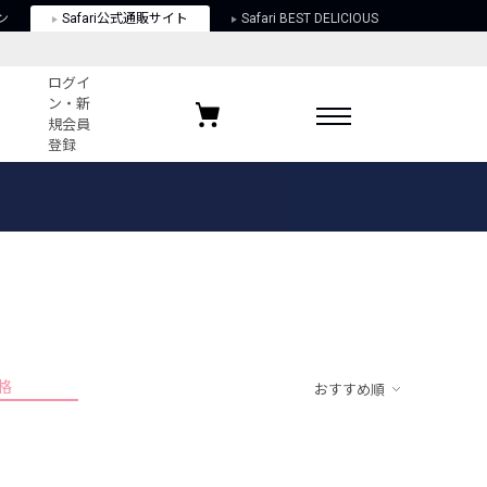
ン
Safari公式通販サイト
Safari BEST DELICIOUS
ログイ
ン・新
規会員
登録
ログイン・新規会員登録
お気に入りアイテム
ガイド
お気に入りブランド
お気に入り記事
最近チェックしたアイテム
格
おすすめ順
ポリシー
関する法律