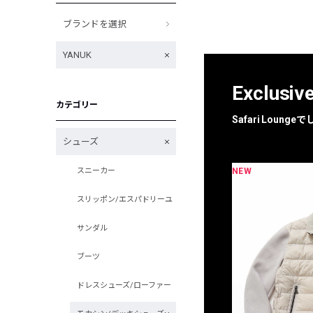
ブランドを選択
YANUK
Exclusiv
カテゴリー
Safari Loun
シューズ
NEW
NEW
スニーカー
限定
別注
スリッポン/エスパドリーユ
サンダル
ブーツ
ドレスシューズ/ローファー