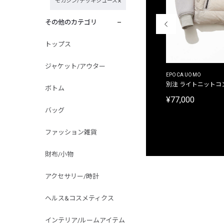
モカシン/デッキシューズ
その他のカテゴリ
トップス
ジャケット/アウター
MALIBUFARM
EPOCA UOMO
別注限定 10oz 裏パイル プリントプルオーバーパ
別注 ライトニットコ
ボトム
ーカ
¥77,000
¥15,180
バッグ
ファッション雑貨
財布/小物
アクセサリー/時計
ヘルス&コスメティクス
インテリア/ルームアイテム