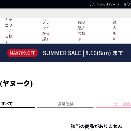
Safari公式ウェブマガジ
カテ
ブラ
絞り
読
ゴリ
ンド
込ん
み
ーか
から
で探
も
ら探
探す
す
の
す
読みもの
ガイド
ー
すべての記事
ショッピング
2026年のイチオシTシャツ！
初めての方
“WP”のイージーパンツを徹底解説&コ
Club Safari
ーデ紹介
 (ヤヌーク)
よくある質問
HOTなコーデ TOP20
会社概要
ディネート
新ブランドご紹介！
会員利用規約
すべて
通常価格
セール価
人気記事ランキング
プライバシー
バイヤーズ レコメンド
特定商取引に
今週の別注アイテム
該当の商品がありません
ウィークリーコーデ