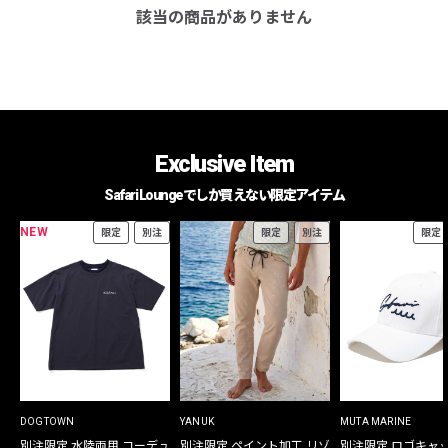
該当の商品がありません
Exclusive Item
Safari Loungeでしか買えない限定アイテム
NEW
限定
別注
限定
別注
限定
DOGTOWN
YANUK
MUTA MARINE
別注限定 水陸両用 コーデュ
別注限定 ペイント加工 リゾ
別注限定 ロゴキャ