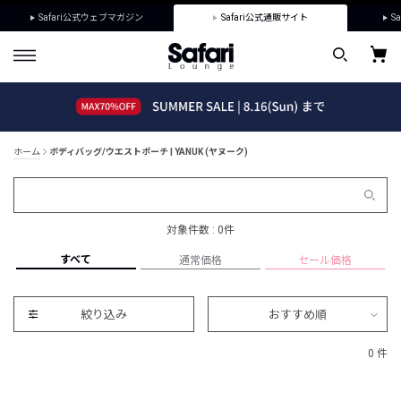
Safari公式ウェブマガジン
Safari公式通販サイト
Sa
ホーム
ボディバッグ/ウエストポーチ | YANUK (ヤヌーク)
対象件数 : 0件
すべて
通常価格
セール価格
絞り込み
おすすめ順
0 件