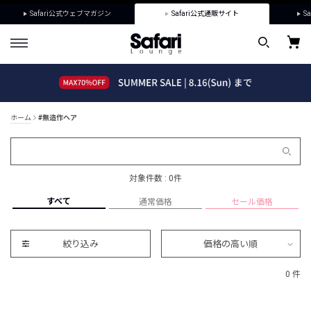
Safari公式ウェブマガジン
Safari公式通販サイト
Sa
ホーム
#無造作ヘア
対象件数 : 0件
すべて
通常価格
セール価格
絞り込み
価格の高い順
0 件