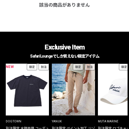
該当の商品がありません
Exclusive Item
Safari Loungeでしか買えない限定アイテム
NEW
限定
別注
限定
別注
限定
DOGTOWN
YANUK
MUTA MARINE
別注限定 水陸両用 コーデュ
別注限定 ペイント加工 リゾ
別注限定 ロゴキャ