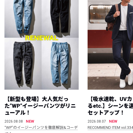
【新型も登場】大人気だっ
【吸水速乾、UV
た”WP”イージーパンツがリニ
るetc.】シーン
ューアル！
セットアップ！
NEW
NEW
2026.08.08
2026.08.07
“WP”のイージーパンツを徹底解説&コーデ
RECOMMEND ITEM vol.33