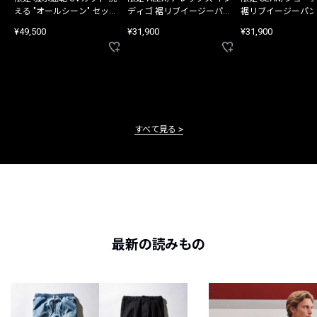
える "オールシーン" セット
ディゴ 裾リブイージーパン
裾リブイージーパン
アップ
ツ
¥49,500
¥31,900
¥31,900
すべて見る
最新の読みもの