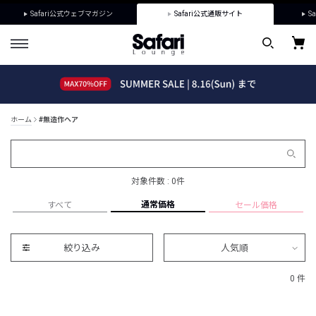
Safari公式ウェブマガジン
Safari公式通販サイト
Sa
ホーム
#無造作ヘア
対象件数 : 0件
通常価格
すべて
セール価格
絞り込み
人気順
0 件