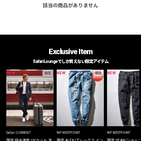
該当の商品がありません
Exclusive Item
Safari Loungeでしか買えない限定アイテム
NEW
NEW
NEW
限定
限定
Safari CURRENT
WP WESTPOINT
WP WESTPOINT
限定 吸水速乾 UVカット 洗
限定 ALEX/アレックス イン
限定 SEAN/ショー