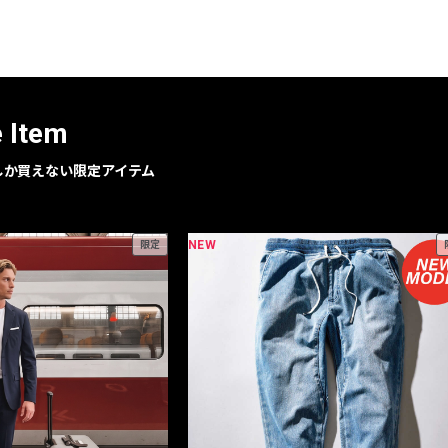
レコメンドアイテム
ピックアップアイテム
フォーカスブランド
セールおすすめアイテム
e Item
人気アイテム TOP 15
geでしか買えない限定アイテム
NEW
限定