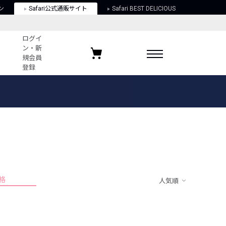
ン
Safari公式通販サイト
Safari BEST DELICIOUS
ログイ
ン・新
規会員
登録
ログイン・新規会員登録
お気に入りアイテム
ガイド
お気に入りブランド
お気に入り記事
最近チェックしたアイテム
格
人気順
ポリシー
関する法律