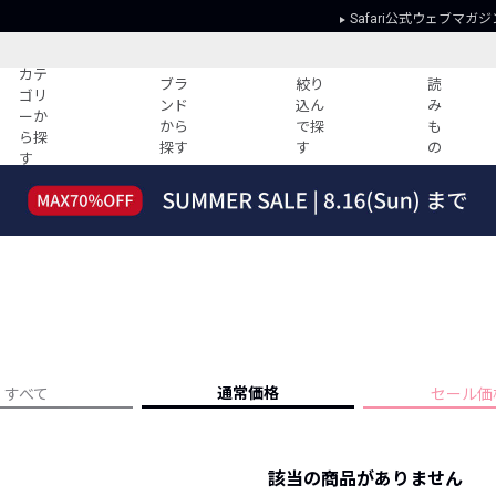
Safari公式ウェブマガジ
カテ
ブラ
絞り
読
ゴリ
ンド
込ん
み
ーか
から
で探
も
ら探
探す
す
の
す
読みもの
ガイド
ー
すべての記事
ショッピング
2026年のイチオシTシャツ！
初めての方
“WP”のイージーパンツを徹底解説&コ
Club Safari
ーデ紹介
よくある質問
HOTなコーデ TOP20
会社概要
ディネート
新ブランドご紹介！
会員利用規約
通常価格
すべて
セール価
人気記事ランキング
プライバシー
バイヤーズ レコメンド
特定商取引に
今週の別注アイテム
該当の商品がありません
ウィークリーコーデ