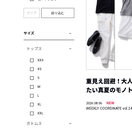
クリア
絞り込む
サイズ
トップス
XXS
XS
S
重見え回避！大
M
たい真夏のモノ
L
NEW
2026.08.06
XL
WEEKLY COORDINATE vol.2
XXL
ボトムス