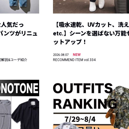
大人気だっ
【吸水速乾、UVカット、洗
ーパンツがリニュ
etc.】シーンを選ばない万能
ットアップ！
NEW
2026.08.07
底解説&コーデ紹介
RECOMMEND ITEM vol.334