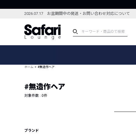
2026.07.17 お盆期間中の発送・お問い合わせ対応について
アイテム
スペシャル
カテゴリーから探す
スペシャルフィーチャ
ホーム
#無造作ヘア
ブランドから探す
特集記事
絞り込んで探す
#無造作ヘア
新着アイテム
コーディネート
編集部のおすすめアイテム
対象件数 :
0
件
編集部のおすすめコー
ランキング
雑誌・カタログ掲載アイテム
セール
ブランド