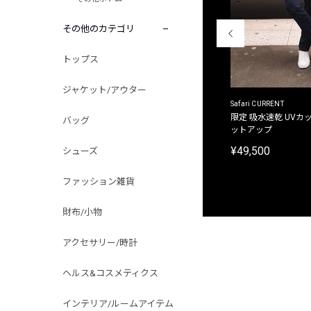
その他のカテゴリ
トップス
ジャケット/アウター
ACANTHUS
Safari CURRENT
別注限定 フード付き チェックシャツジャケット
限定 吸水速乾 UVカッ
バッグ
ットアップ
¥31,900
¥49,500
シューズ
ファッション雑貨
財布/小物
アクセサリー/時計
ヘルス&コスメティクス
インテリア/ルームアイテム