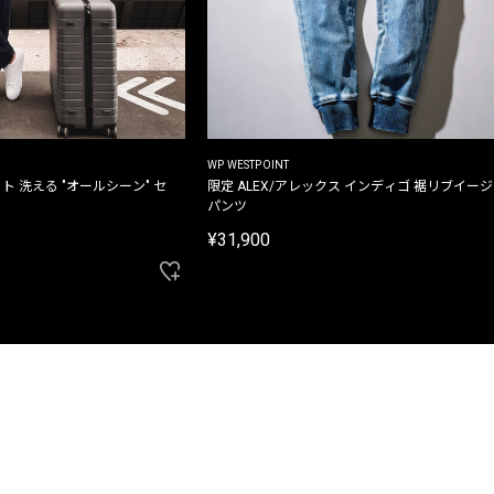
WP WESTPOINT
ト 洗える "オールシーン" セ
限定 ALEX/アレックス インディゴ 裾リブイー
パンツ
¥31,900