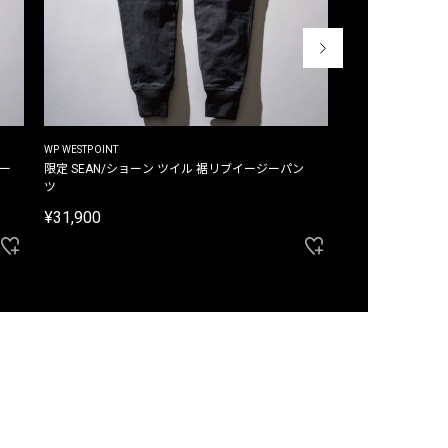
WP WESTPOINT
WP WESTPOINT
ジー
限定 SEAN/ショーン ツイル 裾リブイージーパン
限定 DAVID/デイヴィッド インデ
ツ
イージーパンツ
¥31,900
¥33,000