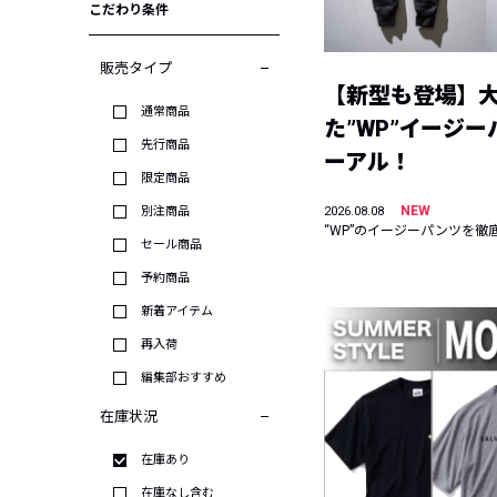
こだわり条件
販売タイプ
【新型も登場】
通常商品
た”WP”イージ
先行商品
ーアル！
限定商品
NEW
別注商品
2026.08.08
“WP”のイージーパンツを徹
セール商品
予約商品
新着アイテム
再入荷
編集部おすすめ
在庫状況
在庫あり
在庫なし含む