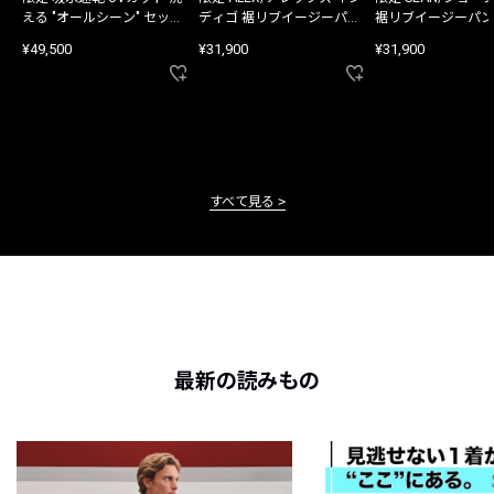
える "オールシーン" セット
ディゴ 裾リブイージーパン
裾リブイージーパン
アップ
ツ
¥49,500
¥31,900
¥31,900
すべて見る
最新の読みもの