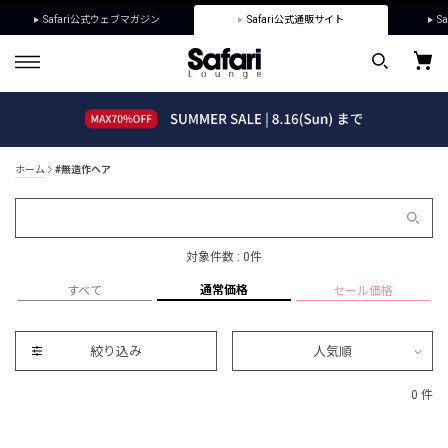
Safari公式ウェブマガジン
Safari公式通販サイト
Sa
ホーム
#無造作ヘア
対象件数 : 0件
通常価格
すべて
セール価格
絞り込み
人気順
0 件