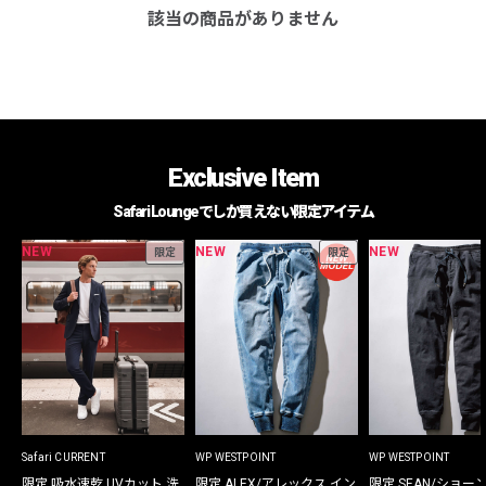
該当の商品がありません
Exclusive Item
Safari Loungeでしか買えない限定アイテム
NEW
NEW
NEW
限定
限定
Safari CURRENT
WP WESTPOINT
WP WESTPOINT
限定 吸水速乾 UVカット 洗
限定 ALEX/アレックス イン
限定 SEAN/ショー