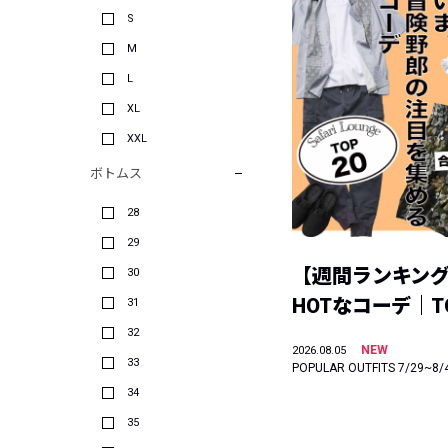
S
M
L
XL
XXL
ボトムス
28
29
【週間ランキン
30
HOTなコーデ｜TO
31
32
NEW
2026.08.05
33
POPULAR OUTFITS 7/29~8/
34
35