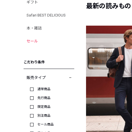
ギフト
最新の読みもの
Safari BEST DELICIOUS
本・雑誌
セール
こだわり条件
販売タイプ
通常商品
先行商品
限定商品
別注商品
セール商品