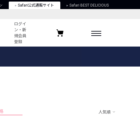
ン
Safari公式通販サイト
Safari BEST DELICIOUS
ログイ
ン・新
規会員
登録
ログイン・新規会員登録
お気に入りアイテム
ガイド
お気に入りブランド
お気に入り記事
最近チェックしたアイテム
格
人気順
ポリシー
関する法律