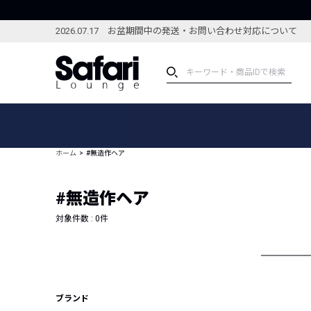
2026.07.17 お盆期間中の発送・お問い合わせ対応について
アイテム
スペシャル
カテゴリーから探す
スペシャルフィーチャ
ホーム
#無造作ヘア
ブランドから探す
特集記事
絞り込んで探す
#無造作ヘア
新着アイテム
コーディネート
編集部のおすすめアイテム
対象件数 :
0
件
編集部のおすすめコー
ランキング
雑誌・カタログ掲載アイテム
セール
ブランド