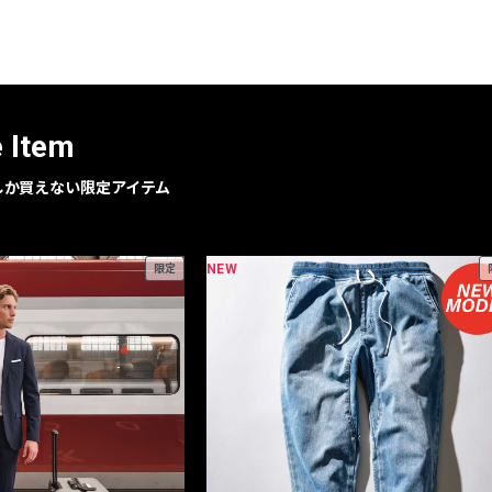
レコメンドアイテム
ピックアップアイテム
フォーカスブランド
セールおすすめアイテム
e Item
人気アイテム TOP 15
geでしか買えない限定アイテム
NEW
限定