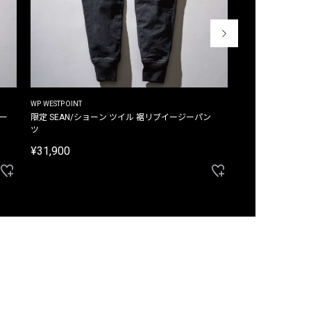
WP WESTPOINT
WP WESTPOINT
ジー
限定 SEAN/ショーン ツイル 裾リブイージーパン
限定 DAVID/デイヴィッド インデ
ツ
イージーパンツ
¥31,900
¥33,000