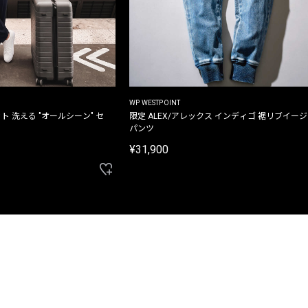
WP WESTPOINT
ト 洗える "オールシーン" セ
限定 ALEX/アレックス インディゴ 裾リブイー
パンツ
¥31,900