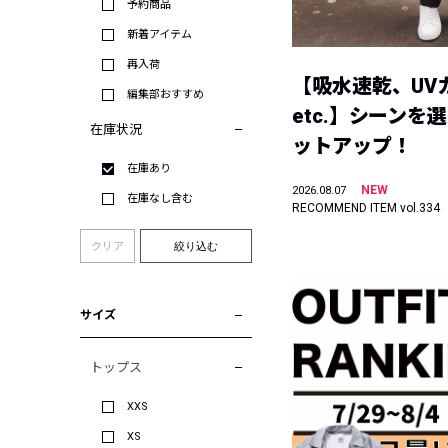
予約商品
新着アイテム
再入荷
【吸水速乾、UV
編集部おすすめ
etc.】シーンを
在庫状況
ットアップ！
在庫あり
NEW
2026.08.07
在庫なし含む
RECOMMEND ITEM vol.334
クリア
絞り込む
サイズ
トップス
XXS
XS