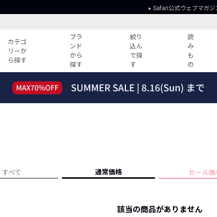
Safari公式ウェブマガジ
ブラ
絞り
読
カテゴ
ンド
込ん
み
リーか
から
で探
も
ら探す
探す
す
の
読みもの
ガイド
ー
すべての記事
ショッピング
2026年のイチオシTシャツ！
初めての方
“WP”のイージーパンツを徹底解説&コ
Club Safari
ーデ紹介
よくある質問
HOTなコーデ TOP20
会社概要
ディネート
新ブランドご紹介！
会員利用規約
通常価格
すべて
セール価
人気記事ランキング
プライバシー
バイヤーズ レコメンド
特定商取引に
今週の別注アイテム
該当の商品がありません
ウィークリーコーデ