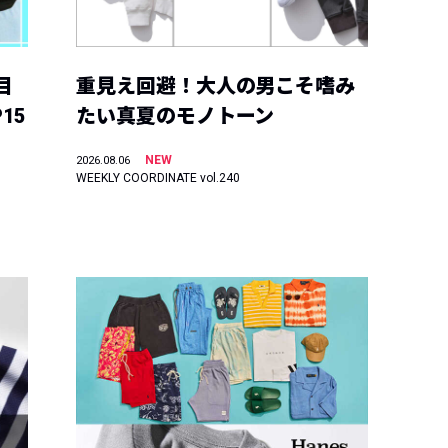
目
重見え回避！大人の男こそ嗜み
15
たい真夏のモノトーン
NEW
2026.08.06
WEEKLY COORDINATE vol.240