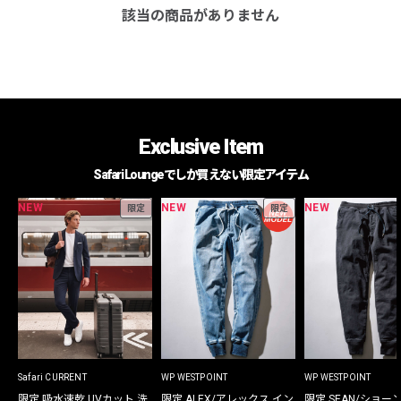
該当の商品がありません
Exclusive Item
Safari Loungeでしか買えない限定アイテム
NEW
NEW
NEW
限定
限定
Safari CURRENT
WP WESTPOINT
WP WESTPOINT
限定 吸水速乾 UVカット 洗
限定 ALEX/アレックス イン
限定 SEAN/ショー