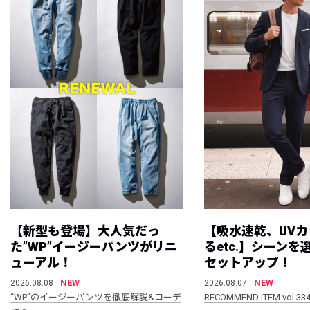
【新型も登場】大人気だっ
【吸水速乾、UV
た”WP”イージーパンツがリニ
るetc.】シーン
ューアル！
セットアップ！
NEW
NEW
2026.08.08
2026.08.07
“WP”のイージーパンツを徹底解説&コーデ
RECOMMEND ITEM vol.33