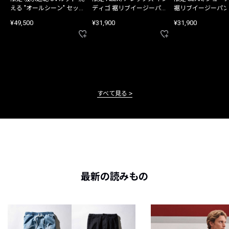
える "オールシーン" セット
ディゴ 裾リブイージーパン
裾リブイージーパン
アップ
ツ
¥49,500
¥31,900
¥31,900
すべて見る
最新の読みもの