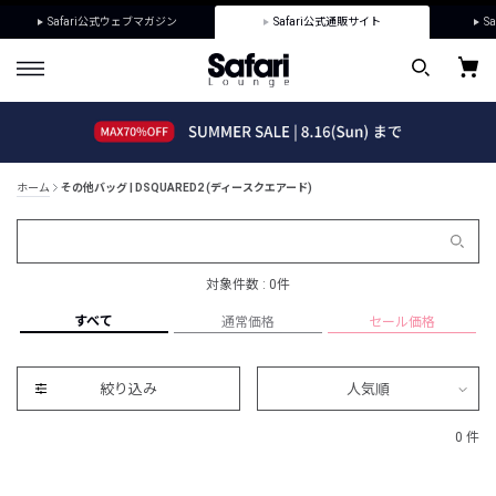
Safari公式ウェブマガジン
Safari公式通販サイト
Sa
ホーム
その他バッグ | DSQUARED2 (ディースクエアード)
対象件数 : 0件
すべて
通常価格
セール価格
絞り込み
人気順
0 件