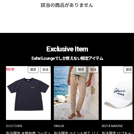
該当の商品がありません
Exclusive Item
Safari Loungeでしか買えない限定アイテム
NEW
限定
別注
限定
別注
限定
DOGTOWN
YANUK
MUTA MARINE
別注限定 水陸両用 コーデュ
別注限定 ペイント加工 リゾ
別注限定 ロゴキャ