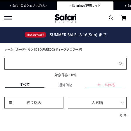
Safari公式ウェブマガジン
Safari公式通販サイト
Sa
ホーム
カーディガン | DSQUARED2 (ディースクエアード)
対象件数 : 0件
すべて
通常価格
セール価格
絞り込み
人気順
0 件