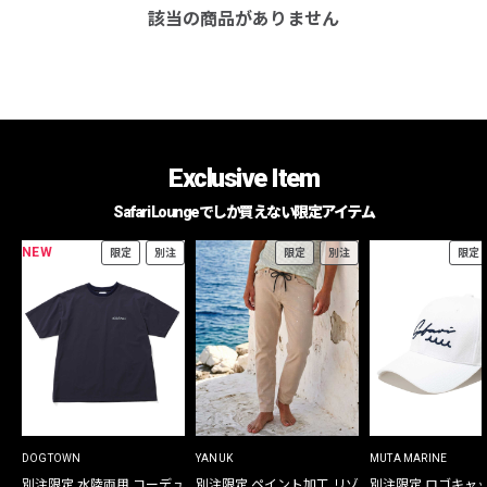
該当の商品がありません
Exclusive Item
Safari Loungeでしか買えない限定アイテム
NEW
限定
別注
限定
別注
限定
DOGTOWN
YANUK
MUTA MARINE
別注限定 水陸両用 コーデュ
別注限定 ペイント加工 リゾ
別注限定 ロゴキャ