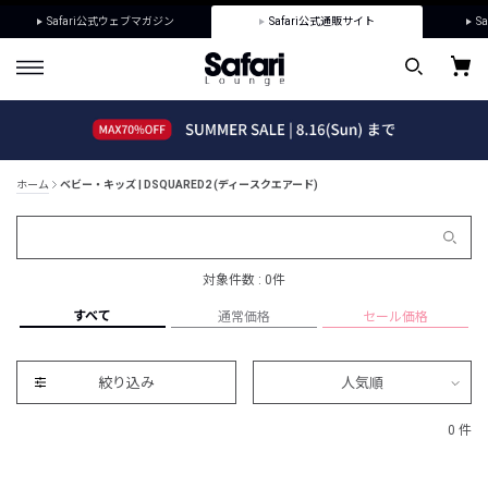
Safari公式ウェブマガジン
Safari公式通販サイト
Sa
ホーム
ベビー・キッズ | DSQUARED2 (ディースクエアード)
対象件数 : 0件
すべて
通常価格
セール価格
絞り込み
人気順
0 件