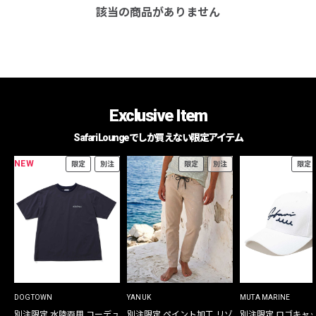
該当の商品がありません
Exclusive Item
Safari Loungeでしか買えない限定アイテム
NEW
限定
別注
限定
別注
限定
DOGTOWN
YANUK
MUTA MARINE
別注限定 水陸両用 コーデュ
別注限定 ペイント加工 リゾ
別注限定 ロゴキャ