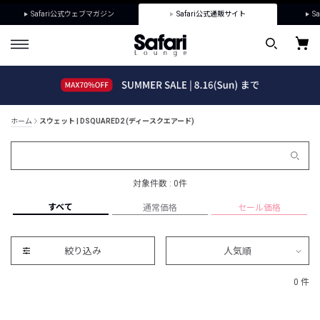
Safari公式ウェブマガジン
Safari公式通販サイト
Sa
ホーム
スウェット | DSQUARED2 (ディースクエアード)
対象件数 : 0件
すべて
通常価格
セール価格
絞り込み
人気順
0 件