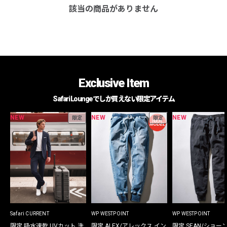
該当の商品がありません
Exclusive Item
Safari Loungeでしか買えない限定アイテム
NEW
NEW
NEW
限定
限定
Safari CURRENT
WP WESTPOINT
WP WESTPOINT
限定 吸水速乾 UVカット 洗
限定 ALEX/アレックス イン
限定 SEAN/ショー