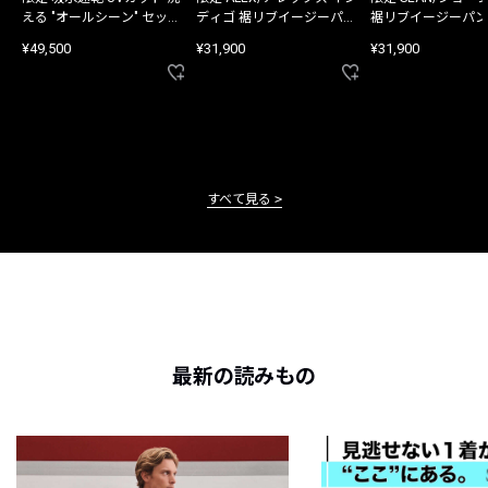
える "オールシーン" セット
ディゴ 裾リブイージーパン
裾リブイージーパン
アップ
ツ
¥49,500
¥31,900
¥31,900
すべて見る
最新の読みもの