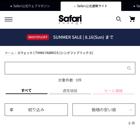
Safari公式ウェブマガジン
Safari公式通販サイト
Sa
ホーム
スウェット | THING FABRICS (シングファブリックス)
対象件数 : 0件
すべて
通常価格
セール価格
絞り込み
価格の安い順
0 件